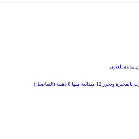
لية منها 8 ذهبية (التفاصيل)