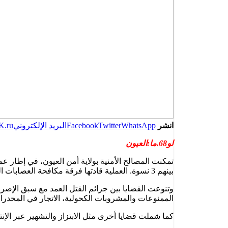
انشر
WhatsApp
Twitter
Facebook
البريد الإلكتروني
K.ru
لو68.ما:العيون
بينهم 3 نسوة. العملية قادتها فرقة مكافحة العصابات التابعة للمصلحة الولائية للشرطة القضائية بتنسيق مع مصالح الأمن العمومي.
وتنوعت القضايا بين جرائم القتل العمد مع سبق الإصر
الممنوعات والمشروبات الكحولية، الاتجار في المخدرات
كما شملت قضايا أخرى مثل الابتزاز والتشهير عبر الإ