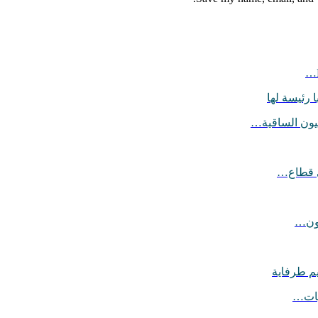
 رئيسة لها
يون الساقية…
ي قطاع…
يون…
يم طرفاية
ليات…