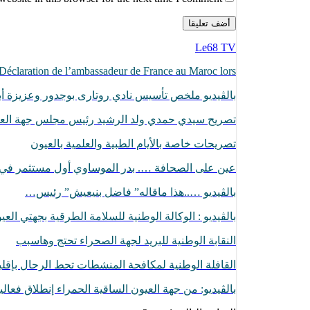
Le68 TV
Déclaration de l’ambassadeur de France au Maroc lors…
بالڨيديو ملخص تأسيس نادي روتارى بوجدور وعزيزة أبا
تصريح سيدي حمدي ولد الرشيد رئيس مجلس جهة الع
تصريحات خاصة بالأيام الطبية والعلمية بالعيون
عين على الصحافة …. بدر الموساوي أول مستثمر ف
بالڤيديو …..هذا ماقاله” فاضل بنيعيش” رئيس…
بالڤيديو : الوكالة الوطنية للسلامة الطرقية بجهتي الع
النقابة الوطنية للبريد لجهة الصحراء تحتج وهاسبب
القافلة الوطنية لمكافحة المنشطات تحط الرحال بإقل
بالڤيديو: من جهة العيون الساقية الحمراء إنطلاق فعا