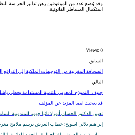
وقد وُضع عدد من الموقوفين رهن تدابير الحراسة النظر
استكمال المساطر القانونية.
Views: 0
السابق
الصحافة المغربية من التوجيهات الملكية إلى الترافع ا
التالي
جنيف: النموذج المغربي للتنمية المستدامة يحظى بإشاد
قد يعجبك ايضا
المزيد عن المؤلف
تعيين الدكتور الحسان أنوزلا نائبا جهويا للمندوبية ا
إبراهيم بلالي اسويح: خطاب العرش يرسم ملامح مغرب 
بمناسبة عيد العرش.. افتتاح المقر الجديد للدائرة الثال