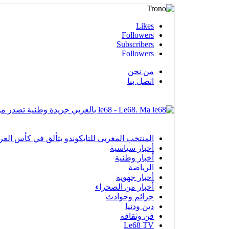
Likes
Followers
Subscribers
Followers
من نحن
اتصل بنا
le68 - Le68. Ma بالعربي جريدة وطنية تصدر من مدينة العيون
المنتخب المغربي للتايكوندو يتألق في كأس العرب بالفجيرة ويحرز 12 ميدا
أخبار سياسية
أخبار وطنية
الرياضة
أخبار جهوية
أخبار من الصحراء
جرائم وحوادث
دين ودنيا
فن وثقافة
Le68 TV