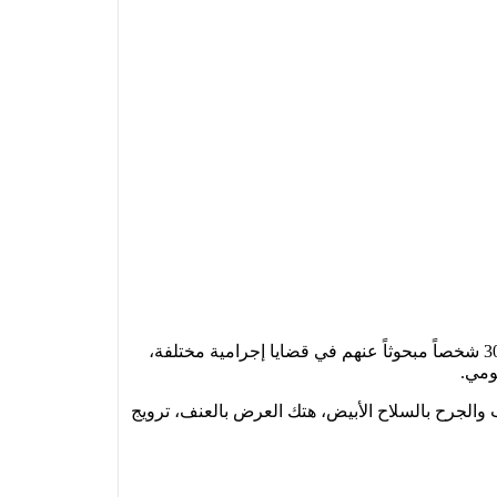
تمكنت المصالح الأمنية بولاية أمن العيون، في إطار عملياتها اليومية خلال العشرة أيام الأخيرة من الشهر الجاري، من توقيف 30 شخصاً مبحوثاً عنهم في قضايا إجرامية مختلفة،
والجرح بالسلاح الأبيض، هتك العرض بالعنف، ترويج