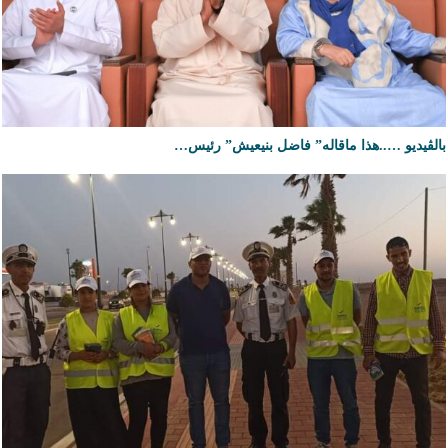
بالڤيديو …..هذا ماقاله” فاضل بنيعيش” رئيس…