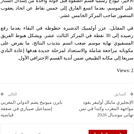
الأخير، ليودع رسميا قسم الصفوة قبل جولة واحدة من إسدال الستار
على الموسم، بعدما اتسع الفارق إلى خمس نقاط عن اتحاد يعقوب
المنصور صاحب المركز الخامس عشر.
في المقابل، عزز أولمبيك الدشيرة حظوظه في البقاء بعدما رفع
رصيده إلى 30 نقطة في المركز الثالث عشر. ويشكل هبوط الفريق
المسفيوي نهاية موسم صعب اتسم بتذبذب النتائج، ما يفرض على
مكوناته مراجعة شاملة والاستعداد لمرحلة جديدة هدفها إعادة النادي
سريعا إلى مكانه الطبيعي ضمن أندية القسم الاحترافي الأول.
Views: 2
السابق
التالي
الإنجليزي مايكل أوليفر يقود
بايرن ميونيخ يضم الدولي المغربي
مواجهة المغرب وكندا في ثمن
إسماعيل صيباري في صفقة
نهائي مونديال 2026
قياسية