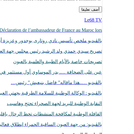
Le68 TV
Déclaration de l’ambassadeur de France au Maroc lors…
بالڨيديو ملخص تأسيس نادي روتارى بوجدور وعزيزة أبا
تصريح سيدي حمدي ولد الرشيد رئيس مجلس جهة الع
تصريحات خاصة بالأيام الطبية والعلمية بالعيون
عين على الصحافة …. بدر الموساوي أول مستثمر ف
بالڤيديو …..هذا ماقاله” فاضل بنيعيش” رئيس…
بالڤيديو : الوكالة الوطنية للسلامة الطرقية بجهتي الع
النقابة الوطنية للبريد لجهة الصحراء تحتج وهاسبب
القافلة الوطنية لمكافحة المنشطات تحط الرحال بإقل
بالڤيديو: من جهة العيون الساقية الحمراء إنطلاق فعا