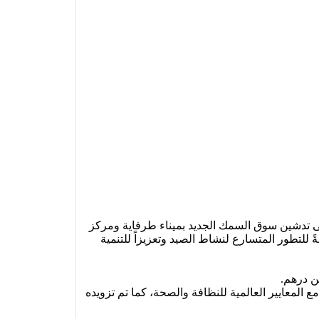
لات الذكرى التاسعة والستين لعيد الاستقلال المجيد، أشرف عامل إقليم طرفاية، يوم الاثنين 18 نونبر 2024، على تدشين سوق السمك الجديد بميناء طرفاية ومركز
 للتطور المتسارع لنشاط الصيد وتعزيزاً للتنمية
لمعايير العالمية للنظافة والصحة، كما تم تزويده