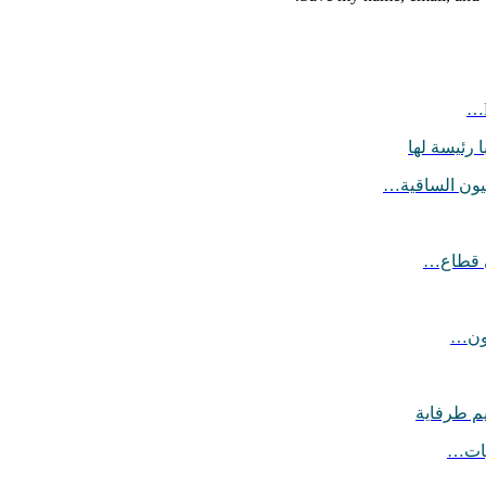
 رئيسة لها
يون الساقية…
ي قطاع…
يون…
يم طرفاية
ليات…