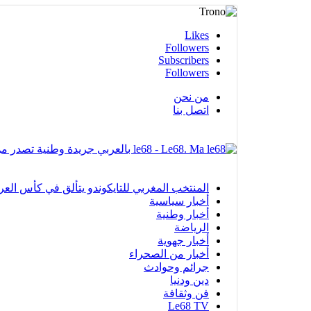
Likes
Followers
Subscribers
Followers
من نحن
اتصل بنا
le68 - Le68. Ma بالعربي جريدة وطنية تصدر من مدينة العيون
المنتخب المغربي للتايكوندو يتألق في كأس العرب بالفجيرة ويحرز 12 ميدا
أخبار سياسية
أخبار وطنية
الرياضة
أخبار جهوية
أخبار من الصحراء
جرائم وحوادث
دين ودنيا
فن وثقافة
Le68 TV