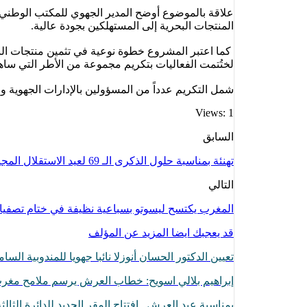
علاقة بالموضوع أوضح المدير الجهوي للمكتب الوطني 
المنتجات البحرية إلى المستهلكين بجودة عالية.
كما اعتبر المشروع خطوة نوعية في تثمين منتجات البح
لختُتمت الفعاليات بتكريم مجموعة من الأطر التي سا
شمل التكريم عدداً من المسؤولين بالإدارات الجهوية و
Views: 1
السابق
تهنئة بمناسبة حلول الذكرى الـ 69 لعيد الاستقلال المجيد
التالي
المغرب يكتسح ليسوتو بسباعية نظيفة في ختام تصفيات أم
قد يعجبك ايضا
المزيد عن المؤلف
تعيين الدكتور الحسان أنوزلا نائبا جهويا للمندوبية ا
إبراهيم بلالي اسويح: خطاب العرش يرسم ملامح مغرب 
بمناسبة عيد العرش.. افتتاح المقر الجديد للدائرة الثال