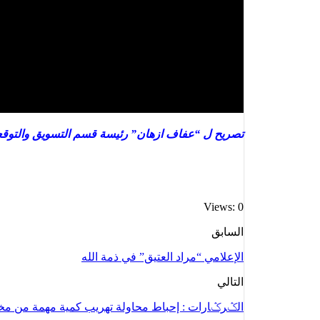
تصريح ل “عفاف ازهان” رئيسة قسم التسويق والتوقع
Views: 0
السابق
الإعلامي “مراد العتيق” في ذمة الله
التالي
الݣرݣارات : إحباط محاولة تهريب كمية مهمة من مخد