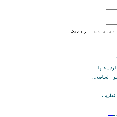
Save my name, email, and w
 رئيسة لها
يون الساقية…
ي قطاع…
يون…