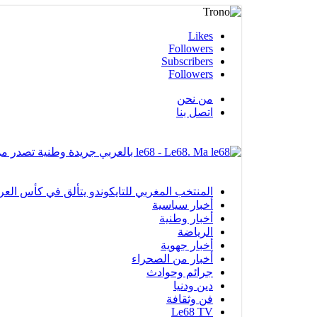
Likes
Followers
Subscribers
Followers
من نحن
اتصل بنا
le68 - Le68. Ma بالعربي جريدة وطنية تصدر من مدينة العيون
المنتخب المغربي للتايكوندو يتألق في كأس العرب بالفجيرة ويحرز 12 ميدا
أخبار سياسية
أخبار وطنية
الرياضة
أخبار جهوية
أخبار من الصحراء
جرائم وحوادث
دين ودنيا
فن وثقافة
Le68 TV