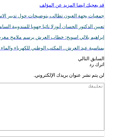
قد يعجبك ايضا
المزيد عن المؤلف
جمعيات بجهة العيون تطالب بتوضيحات حول تدبير الاس
تعيين الدكتور الحسان أنوزلا نائبا جهويا للمندوبية ا
إبراهيم بلالي اسويح: خطاب العرش يرسم ملامح مغرب 
بمناسبة عيد العرش.. المكتب الوطني للكهرباء والما
السابق
التالي
اترك رد
لن يتم نشر عنوان بريدك الإلكتروني.