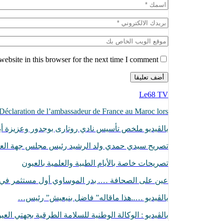
ebsite in this browser for the next time I comment.
Le68 TV
Déclaration de l’ambassadeur de France au Maroc lors…
بالڨيديو ملخص تأسيس نادي روتارى بوجدور وعزيزة أبا
تصريح سيدي حمدي ولد الرشيد رئيس مجلس جهة الع
تصريحات خاصة بالأيام الطبية والعلمية بالعيون
عين على الصحافة …. بدر الموساوي أول مستثمر ف
بالڤيديو …..هذا ماقاله” فاضل بنيعيش” رئيس…
بالڤيديو : الوكالة الوطنية للسلامة الطرقية بجهتي الع