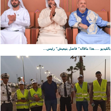
بالڤيديو …..هذا ماقاله” فاضل بنيعيش” رئيس…