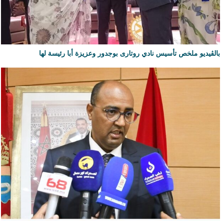
بالڨيديو ملخص تأسيس نادي روتارى بوجدور وعزيزة أبا رئيسة لها