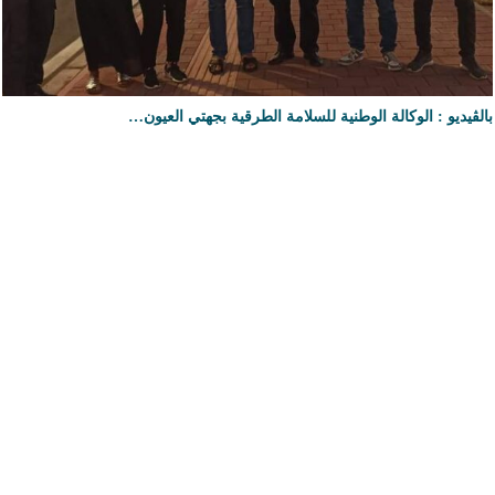
بالڤيديو : الوكالة الوطنية للسلامة الطرقية بجهتي العيون…