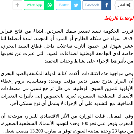
انشر
Facebook
Twitter
WhatsApp
لو68.ما :الرباط
قررت الحكومة تقييد تصدير سمك السردين، ابتداءً من فاتح فبراير
2026، سواء في شكله الطازج أو المبرد أو المجمد، لمدة أقصاها اثنا
عشر شهرًا، في خطوة أثارت تفاعلات داخل قطاع الصيد البحري،
خاصة لدى الجامعة الوطنية لصناعات الصيد، التي عبرت عن تخوفها
من تأثير هذا الإجراء على نشاط وحدات التجميد.
وفي مواجهة هذه الانتقادات، أكدت كتابة الدولة المكلفة بالصيد البحري
أن القرار يندرج ضمن تدبير مؤقت ومحدد ومتناسب، يروم إعطاء
الأولوية لتموين السوق الوطنية، في ظل تراجع نسبي في مصطادات
الأسماك السطحية الصغيرة، يُعزى بالخصوص إلى تأثيرات التغيرات
المناخية، مع التشديد على أن الإجراء لا يشمل أي نوع سمكي آخر.
وفي المقابل، قللت الوزارة من الأثر الاقتصادي للقرار، موضحة أن
المغرب يتوفر على نحو 100 وحدة لتجميد الأسماك السطحية الصغيرة،
من بينها 23 وحدة بمدينة العيون، توفر ما يقارب 13.200 منصب شغل.