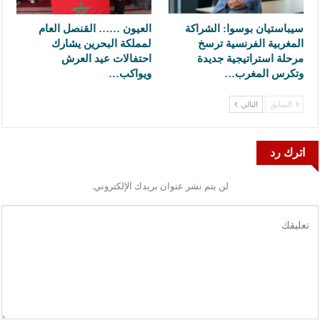
سيباستيان بوسوا: الشراكة
العيون …… القنصل العام
المغربية الفرنسية ترسخ
لمملكة البحرين يشارك
مرحلة استراتيجية جديدة
احتفالات عيد العرش
وتكرس المغرب…
ويواكب…
السابق
التالي
اترك رد
لن يتم نشر عنوان بريدك الإلكتروني.