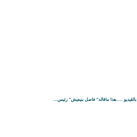
بالڤيديو …..هذا ماقاله” فاضل بنيعيش” رئيس…