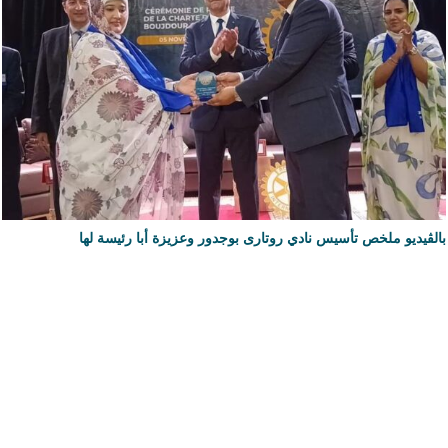
بالڨيديو ملخص تأسيس نادي روتارى بوجدور وعزيزة أبا رئيسة لها