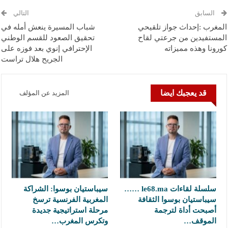
السابق
التالي
المغرب :إحداث جواز تلقيحي
شباب المسيرة ينعش أمله في
المستفيدين من جرعتي لقاح
تحقيق الصعود للقسم الوطني
كورونا وهذه مميزاته
الإحترافي إنوي بعد فوزه على
الجريح هلال تراست
قد يعجبك ايضا
المزيد عن المؤلف
سلسلة لقاءات le68.ma ……
سيباستيان بوسوا: الشراكة
سيباستيان بوسوا الثقافة
المغربية الفرنسية ترسخ
أصبحت أداة لترجمة
مرحلة استراتيجية جديدة
الموقف…
وتكرس المغرب…