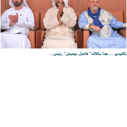
بالڤيديو …..هذا ماقاله” فاضل بنيعيش” رئيس…