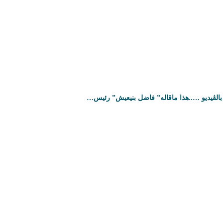
بالڤيديو …..هذا ماقاله” فاضل بنيعيش” رئيس…