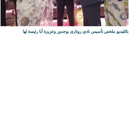
بالڨيديو ملخص تأسيس نادي روتارى بوجدور وعزيزة أبا رئيسة لها