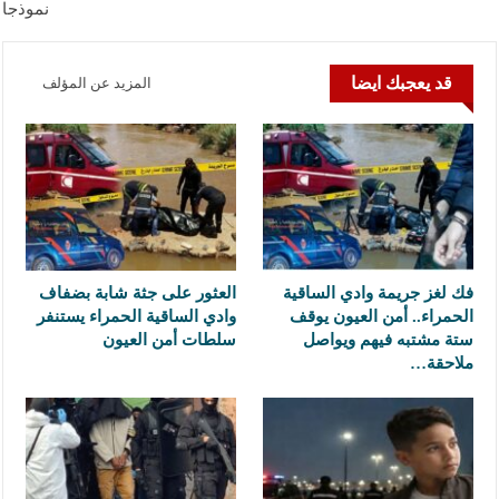
نموذجا
قد يعجبك ايضا
المزيد عن المؤلف
فك لغز جريمة وادي الساقية
العثور على جثة شابة بضفاف
الحمراء.. أمن العيون يوقف
وادي الساقية الحمراء يستنفر
ستة مشتبه فيهم ويواصل
سلطات أمن العيون
ملاحقة…