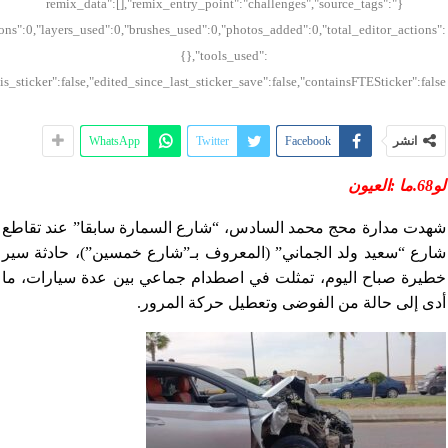
{"remix_data":[],"remix_entry_point":"challenges","source_tags":
ons":0,"layers_used":0,"brushes_used":0,"photos_added":0,"total_editor_actions":
{},"tools_used":
"is_sticker":false,"edited_since_last_sticker_save":false,"containsFTESticker":false}
انشر
Facebook
Twitter
WhatsApp
لو68.ما :العيون
شهدت مدارة محج محمد السادس، “شارع السمارة سابقا” عند تقاطع
شارع “سعيد ولد الجماني” (المعروف بـ”شارع خمسين”)، حادثة سير
خطيرة صباح اليوم، تمثلت في اصطدام جماعي بين عدة سيارات، ما
أدى إلى حالة من الفوضى وتعطيل حركة المرور.