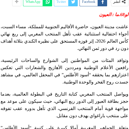
انشر
Facebook
Twitter
WhatsApp
لو68.ما : العيون
عاشت مدينة العيون، حاضرة الأقاليم الجنوبية للمملكة، مساء السبت،
أجواء احتفالية استثنائية عقب تأهل المنتخب المغربي إلى ربع نهائي
كأس العالم 2026، إثر فوزه المستحق على نظيره الكندي بثلاثة أهداف
دون رد في دور ثمن النهائي.
وتوافد المئات من المواطنين إلى الشوارع والساحات الرئيسية،
رافعين الأعلام الوطنية ومرددين الأهازيج والشعارات التي تعكس
اعتزازهم بما يحققه “أسود الأطلس” في المحفل العالمي، في مشاهد
جسدت روح الفخر والوحدة الوطنية.
ويواصل المنتخب المغربي كتابة التاريخ في البطولة العالمية، بعدما
حجز بطاقة العبور إلى الدور ربع النهائي، حيث سيكون على موعد مع
مواجهة قوية أمام المنتخب الفرنسي، الذي تأهل بدوره عقب تفوقه
على منتخب باراغواي بهدف دون مقابل.
وتعلق الجماهير المغربية آمالا كبيرة على كتيبة “أسود الأطلس”