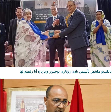
بالڨيديو ملخص تأسيس نادي روتارى بوجدور وعزيزة أبا رئيسة لها