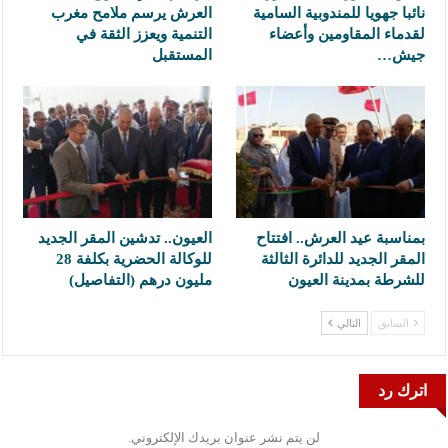
نائبا جهويا للمندوبية السامية
العرش يرسم ملامح مغرب
لقدماء المقاومين وأعضاء
التنمية ويعزز الثقة في
جيش…
المستقبل
بمناسبة عيد العرش.. افتتاح
العيون.. تدشين المقر الجديد
المقر الجديد للدائرة الثالثة
للوكالة الحضرية بكلفة 28
للشرطة بمدينة العيون
مليون درهم (التفاصيل)
السابق
التالي
اترك رد
لن يتم نشر عنوان بريدك الإلكتروني.