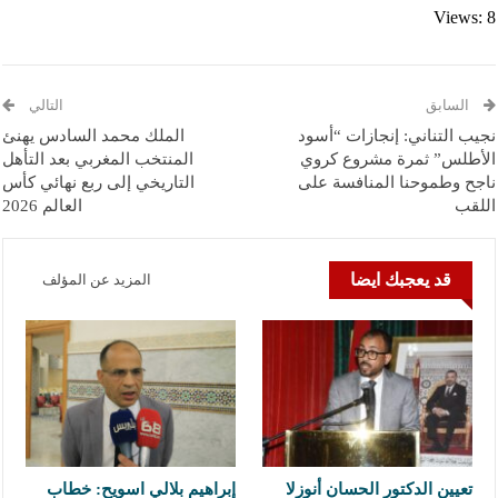
Views: 8
السابق
التالي
نجيب التناني: إنجازات “أسود
الملك محمد السادس يهنئ
الأطلس” ثمرة مشروع كروي
المنتخب المغربي بعد التأهل
ناجح وطموحنا المنافسة على
التاريخي إلى ربع نهائي كأس
اللقب
العالم 2026
قد يعجبك ايضا
المزيد عن المؤلف
تعيين الدكتور الحسان أنوزلا
إبراهيم بلالي اسويح: خطاب