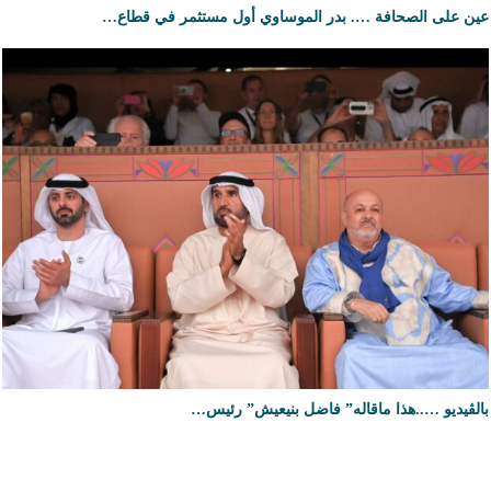
عين على الصحافة …. بدر الموساوي أول مستثمر في قطاع…
بالڤيديو …..هذا ماقاله” فاضل بنيعيش” رئيس…