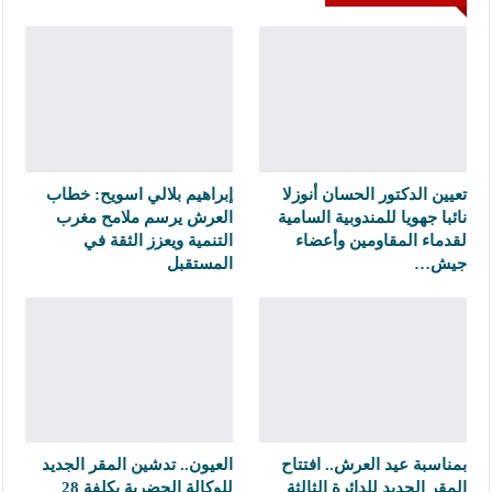
تعيين الدكتور الحسان أنوزلا
إبراهيم بلالي اسويح: خطاب
نائبا جهويا للمندوبية السامية
العرش يرسم ملامح مغرب
لقدماء المقاومين وأعضاء
التنمية ويعزز الثقة في
جيش…
المستقبل
بمناسبة عيد العرش.. افتتاح
العيون.. تدشين المقر الجديد
المقر الجديد للدائرة الثالثة
للوكالة الحضرية بكلفة 28