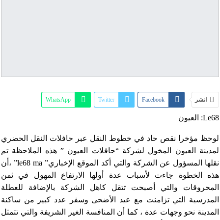
انشر
Facebook
Twitter
WhatsApp
Le68: العيون
البريد الإلكتروني
Print
Pinterest
Telegram
Tumblr
Linkedin
ReddIt
لوحظ مؤخرا نقص حاد في خطوط النقل عبر حافلات النقل الحضري
لمدينة العيون المخول لشركة “حافلات العيون ” هذه الملاحظة تم
OK.ru
Digg
VK
StumbleUpon
نقلها المسؤول عن الشركة والتي أكد الموقع الإخباري” le68 ma” ،أن
هذه الخطوة جاءت لأسباب عدة أولها الارتفاع المهول في ثمن
المحروقات والتي أصبحت تتقل كاهل الشركة بالإضافة للعطلة
المدرسية التي تزامنت مع عيد الأضحى وسفر عدد كبير من ساكنة
المدينة نحو وجهات عدة ، كما أن المنافسة الغير الشريفة والتي تتمثل