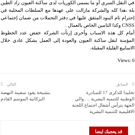
في النقل السري أو ما يسمى الكوريات لدى ساكنة العيون زاد الطين
بلة ،هذا كله والشركة مازالت على عهدها مع السلطات المحلية في
إحترام تام البنود المتفق عليها في دفتر التحملات من ضمان إجتماعي
CNSS وكذا التامين الخاص بالعمال .
أمام كل هذه الاسباب وأخرى إرتأت الشركة خفض عدد الخطوط
المؤمنة لنقل ساكنة العيون والعودة إلى العمل بشكل عادي خلال
الاسابيع القليلة المقبلة.
Views: 0
السابق
التالي
تخليدا للذكرى 17 للمبادرة
بنشيخة يقود سفينة النهضة
الوطنية للتنمية البشرية .. . والي
البركانية الموسم القادم
الجهة يترأس أشغال اجتماع اللجنة
الاقليمية للتنمية البشرية
قد يعجبك ايضا