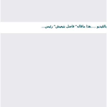
بالڤيديو …..هذا ماقاله” فاضل بنيعيش” رئيس…