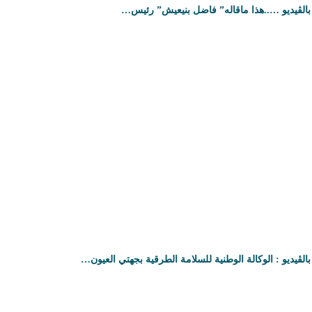
بالڤيديو …..هذا ماقاله” فاضل بنيعيش” رئيس…
بالڤيديو : الوكالة الوطنية للسلامة الطرقية بجهتي العيون…