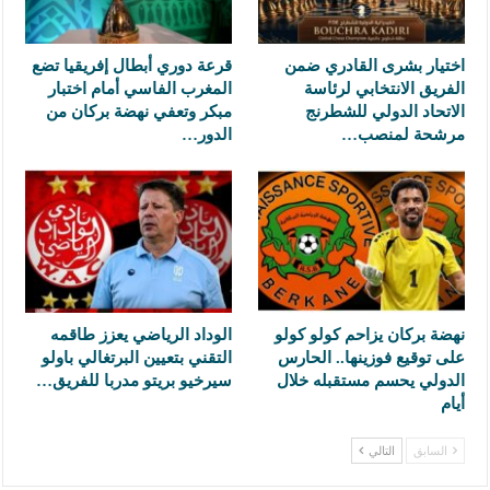
اختيار بشرى القادري ضمن
قرعة دوري أبطال إفريقيا تضع
الفريق الانتخابي لرئاسة
المغرب الفاسي أمام اختبار
الاتحاد الدولي للشطرنج
مبكر وتعفي نهضة بركان من
مرشحة لمنصب…
الدور…
نهضة بركان يزاحم كولو كولو
الوداد الرياضي يعزز طاقمه
على توقيع فوزينها.. الحارس
التقني بتعيين البرتغالي باولو
الدولي يحسم مستقبله خلال
سيرخيو بريتو مدربا للفريق…
أيام
السابق
التالي