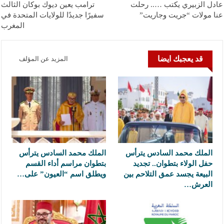
عادل الزبيري يكتب ….. رحلت
ترامب يعين ديوك بوكان الثالث
عنا مولات “جريت وجاريت”
سفيرًا جديدًا للولايات المتحدة في
المغرب
قد يعجبك ايضا
المزيد عن المؤلف
الملك محمد السادس يترأس
الملك محمد السادس يترأس
حفل الولاء بتطوان.. تجديد
بتطوان مراسم أداء القسم
البيعة يجسد عمق التلاحم بين
ويطلق اسم “العيون” على…
العرش…