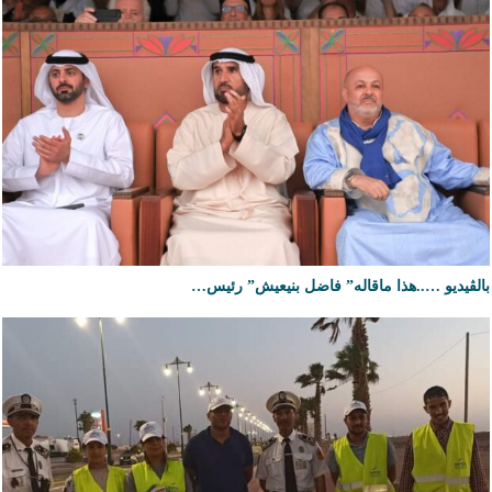
بالڤيديو …..هذا ماقاله” فاضل بنيعيش” رئيس…