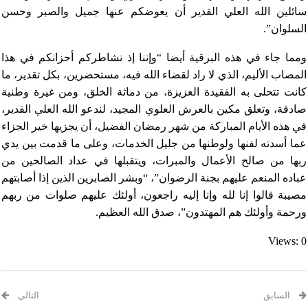
سائلين الله العلي القدير أن يعوضكم عنها جميل والصبر وحسن
السلوان”.
ومما جاء في هذه البرقية أيضا “وإننا إذ نشاطركم أحزانكم في هذا
المصاب الأليم، الذي لا راد لقضاء الله فيه، مستحضرين، بكل تقدير، ما
كانت تتحلى به الفقيدة العزيزة، من دماثة الخلق، ومن غيرة وطنية
صادقة، وتعلق مكين بالعرش العلوي المجيد، لندعو الله العلي القدير،
في هذه الأيام المباركة من شهر رمضان الفضيل، أن يجزيها خير الجزاء
عما أسدته لفنها ولوطنها من جليل الخدمات، وعلى ما قدمت بين يدي
ربها من صالح الأعمال والمبرات، ويتقبلها في عداد الصالحين من
عباده المنعم عليهم بجنة الرضوان”، “وبشر الصابرين الذين إذا أصابتهم
مصيبة قالوا إنا لله وإنا إليه راجعون، أولئك عليهم صلوات من ربهم
ورحمة وأولئك هم المهتدون”، صدق الله العظيم.
Views: 0
السابق
التالي