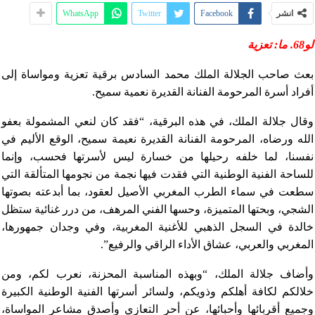
انشر
Facebook
Twitter
WhatsApp
لو68. ما: تعزية
بعث صاحب الجلالة الملك محمد السادس برقية تعزية ومواساة إلى
أفراد أسرة المرحومة الفنانة القديرة نعمية سميح.
وقال جلالة الملك، في هذه البرقية، “فقد كان لنعي المشمولة بعفو
الله ورضاه، المرحومة الفنانة القديرة نعيمة سميح، الوقع الأليم في
نفسنا، لما خلفه رحيلها من خسارة ليس لأسرتها فحسب، وإنما
للساحة الفنية الوطنية التي فقدت فيها نجمة من نجومها المتألقة التي
سطعت في سماء الطرب المغربي الأصيل لعقود، بما أبدعته بصوتها
الشجي، وبحتها المتميزة، وحسها الفني المرهف، من درر غنائية ستظل
خالدة في السجل الذهبي للأغنية المغربية، وفي وجدان جمهورها،
المغربي والعربي، عشاق الأداء الراقي والرفيع”.
وأضاف جلالة الملك، “وبهذه المناسبة المحزنة، نعرب لكم، ومن
خلالكم لكافة أهلكم وذويكم، ولسائر أسرتها الفنية الوطنية الكبيرة
وجميع أقربائها وأحبائها، عن أحر التعازي وأصدق مشاعر المواساة،