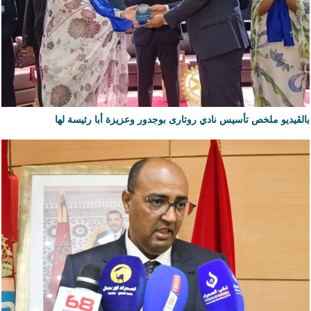
بالڨيديو ملخص تأسيس نادي روتارى بوجدور وعزيزة أبا رئيسة لها