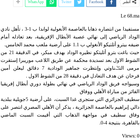
انشر
Facebook
Twitter
WhatsApp
Le 68.ma
مستفيدا من انتصاره ذهابا بالعاصمة الأنغولية لواندا ب 1-3 ، تأهل نادي
الوداد الرياضي إلى نهائي عصبة الأبطال الإفريقية، بعد تعادله أمام
ضيفه بيترو أتلتيكو الأنغولي ب 1.1 على أرضية ملعب محمد الخامس.
حيث باغت بترو أتليتكو نظيره الوداد بهدف مبكر، في الدقيقة 21 من
الشوط الاول بعد تسديدة محكمة عن طريق اللاعب موريبرا إستقرت
مرمى التݣناوتي وإنتظرت جماهير الودادية 7 دقائق ليعلن أمين
فرحان عن هدف التعادل في دقيقة 28 من الشوط الاول .
وسيواجه فريق الوداد الرياضي في نهائي بطولة دوري أبطال إفريقيا
الفائز من مباراة الأهلي ووفاق
سطيف الجزائري التي ستجرى غدا السبت، على أرضية 5جويلية ببلدية
دالي إبراهيم بالعاصمة الجزائرية ، يذكر أن الأهلي المصري انتصر على
وفاق سطيف في مواجهة الذهاب التي أقيمت السبت الماضي
بالقاهرة، بنتيجة 4-0.
Views: 0