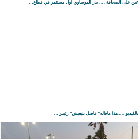
عين على الصحافة …. بدر الموساوي أول مستثمر في قطاع…
بالڤيديو …..هذا ماقاله” فاضل بنيعيش” رئيس…