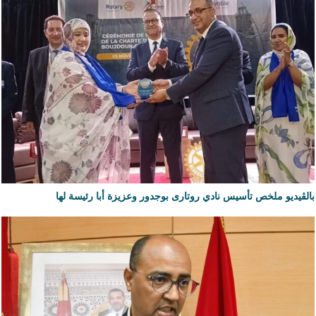
بالڨيديو ملخص تأسيس نادي روتارى بوجدور وعزيزة أبا رئيسة لها