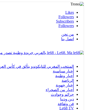
Likes
Followers
Subscribers
Followers
من نحن
اتصل بنا
le68 - Le68. Ma بالعربي جريدة وطنية تصدر من مدينة العيون
المنتخب المغربي للتايكوندو يتألق في كأس العرب بالفجيرة ويحرز 12 ميدا
أخبار سياسية
أخبار وطنية
الرياضة
أخبار جهوية
أخبار من الصحراء
جرائم وحوادث
دين ودنيا
فن وثقافة
Le68 TV