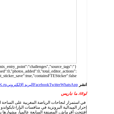
remix_entry_point":"challenges","source_tags":
ed":0,"photos_added":0,"total_editor_actions":
t_sticker_save":true,"containsFTESticker":false}
انشر
WhatsApp
Twitter
Facebook
البريد الإلكتروني
K.ru
لو68. ما :باريس
إحراز الميدالية البرونزية في منافسات البارا-تايكواندو (وزن +65 كلغ سيدات فئة K44) بعد