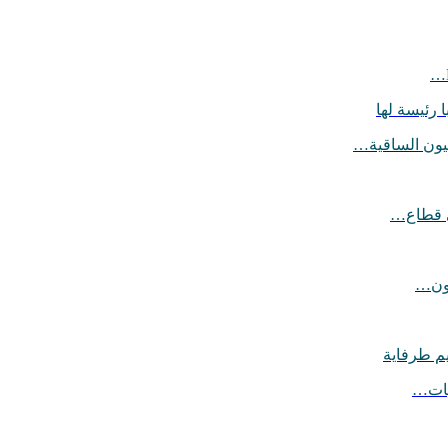
 رئيسة لها
يون الساقية…
ي قطاع…
يون…
يم طرفاية
ليات…