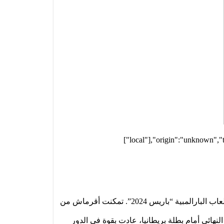
["local"],"origin":"unknown","
في استمرار لنجاحات الرياضة المغربية على الساحة الدولية، أضافت البطلة رجاء أقرماش إنجازاً جديداً للمغرب في دورة الألعاب البارالمبية “باريس 2024”. تمكنت أقرماش من
ى بطلة تايلاند بفارق نقاط 28-4. ورغم خسارتها في دور ربع النهائي أمام بطلة بريطانيا، عادت بقوة في الدور