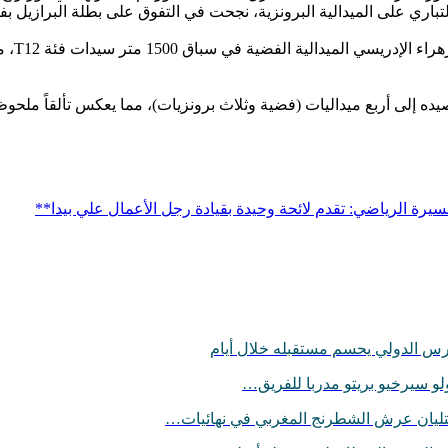
ه إلى أربع ميداليات (فضية وثلاث برونزيات)، مما يعكس تألقاً ملحوظاً 
سيرة الرياضي: تقدم لائحة وحيدة بقيادة رجل الأعمال علي بيدا**
حارس الدولي يحسم مستقبله خلال أيام
ولو سيرخيو بريتو مدربا للفريق…
تليان عرش الشطرنج المغربي في نهائيات…