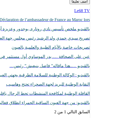
Le68 TV
Déclaration de l’ambassadeur de France au Maroc lors…
بالڨيديو ملخص تأسيس نادي روتارى بوجدور وعزيزة أبا
تصريح سيدي حمدي ولد الرشيد رئيس مجلس جهة الع
تصريحات خاصة بالأيام الطبية والعلمية بالعيون
عين على الصحافة …. بدر الموساوي أول مستثمر ف
بالڤيديو …..هذا ماقاله” فاضل بنيعيش” رئيس…
بالڤيديو : الوكالة الوطنية للسلامة الطرقية بجهتي الع
النقابة الوطنية للبريد لجهة الصحراء تحتج وهاسبب
القافلة الوطنية لمكافحة المنشطات تحط الرحال بإقل
بالڤيديو: من جهة العيون الساقية الحمراء إنطلاق فعا
السابق
التالي
1 من 2