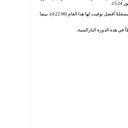
وفي سياق متصل، أضافت العداءة المغربية فاطمة الزهراء الإدريسي الميدالية الفضية في سباق 1500 متر سيدات فئة T12، مسجلةً أفضل توقيت لها هذا العام (4:22.98)، بينما
في هذه الدورة البارالمبية.