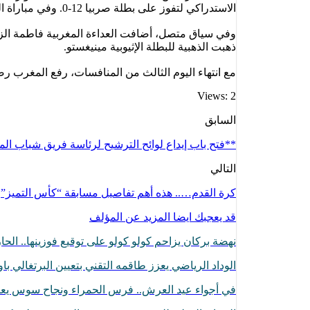
الاستدراكي لتفوز على بطلة صربيا 12-0. وفي مباراة التباري على الميدالية البرونزية، نجحت في التفوق على بطلة البرازيل بفوز 24-15.
ذهبت الذهبية للبطلة الإثيوبية مينيغستو.
مع انتهاء اليوم الثالث من المنافسات، رفع المغرب رصيد
Views: 2
السابق
**فتح باب إيداع لوائح الترشيح لرئاسة فريق شباب الم
التالي
كرة القدم….. هذه أهم تفاصيل مسابقة “كأس التميز”
قد يعجبك ايضا
المزيد عن المؤلف
نهضة بركان يزاحم كولو كولو على توقيع فوزينها.. ال
الوداد الرياضي يعزز طاقمه التقني بتعيين البرتغالي با
في أجواء عيد العرش.. فرس الحمراء ونجاح سوس يع