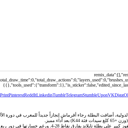
{"remix_data":[],"
total_draw_time":0,"total_draw_actions":0,"layers_used":0,"brushes_us
{},"tools_used":{"transform":1},"is_sticker":false,"edited_since_las
Print
Pinterest
ReddIt
Linkedin
Tumblr
Telegram
StumbleUpon
VK
Digg
O
 أداء مميز.
افتتحت أقرماش، المصنفة السابعة عالمياً، مشوارها بفوز كبير عل