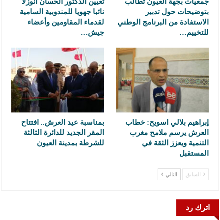
جمعيات بجهة العيون تطالب
تعيين الدكتور الحسان أنوزلا
بتوضيحات حول تدبير
نائبا جهويا للمندوبية السامية
الاستفادة من البرنامج الوطني
لقدماء المقاومين وأعضاء
للتخييم…
جيش…
إبراهيم بلالي اسويح: خطاب
بمناسبة عيد العرش.. افتتاح
العرش يرسم ملامح مغرب
المقر الجديد للدائرة الثالثة
التنمية ويعزز الثقة في
للشرطة بمدينة العيون
المستقبل
السابق
التالي
اترك رد