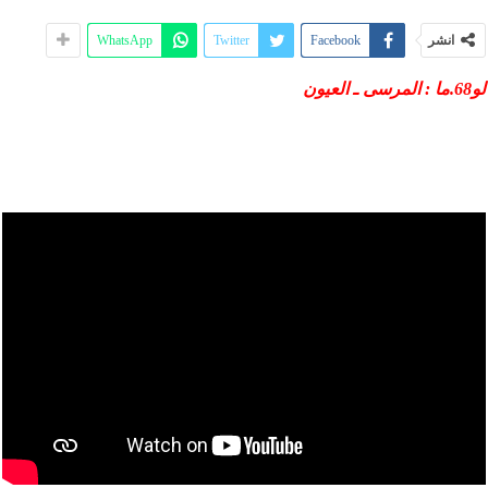
انشر
Facebook
Twitter
WhatsApp
لو68.ما : المرسى ـ العيون