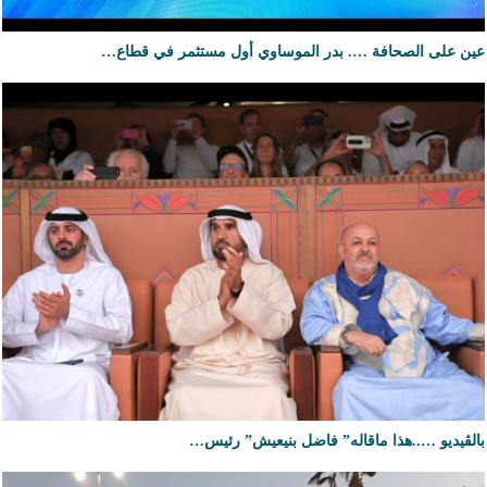
عين على الصحافة …. بدر الموساوي أول مستثمر في قطاع…
بالڤيديو …..هذا ماقاله” فاضل بنيعيش” رئيس…