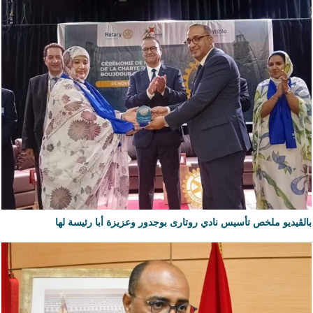
بالڨيديو ملخص تأسيس نادي روتارى بوجدور وعزيزة أبا رئيسة لها