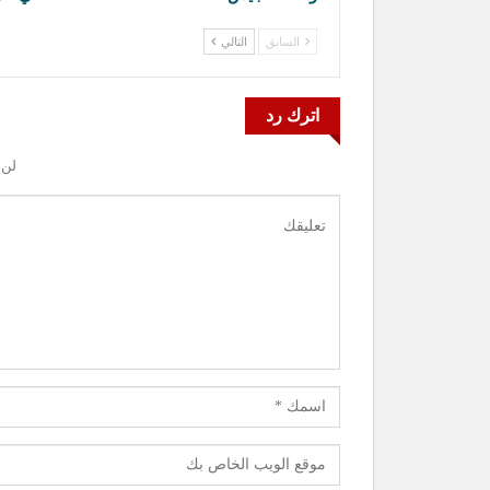
السابق
التالي
اترك رد
لن 