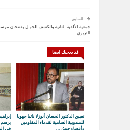
السابق
جمعية الألفية الثانية والكشف الجوال يفتتحان موس
التربوي
قد يعجبك ايضا
تعيين الدكتور الحسان أنوزلا نائبا جهويا
إبراهي
للمندوبية السامية لقدماء المقاومين
يرسم م
وأعضاء جيش…
في ال