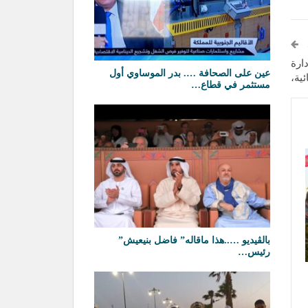
ارة
عين على الصحافة …. بدر الموساوي أول
ئية،
مستثمر في قطاع…
بالڤيديو …..هذا ماقاله” فاضل بنيعيش”
رئيس…