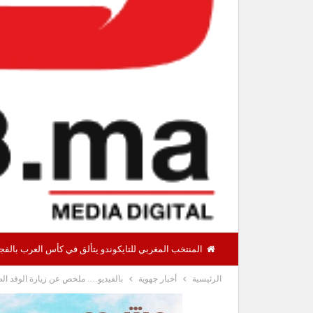
المنتخب المغربي للتايكوندو يتألق في كأس العرب بالفجيرة ويحرز 12 ميدالية منها 8 ذ
الرئيسية
أخبار جهوية
بالفيديو…. ملخص عن زيارة الوفد ال