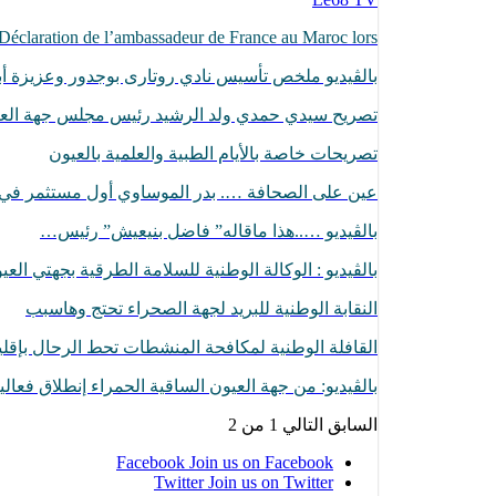
Déclaration de l’ambassadeur de France au Maroc lors…
بالڨيديو ملخص تأسيس نادي روتارى بوجدور وعزيزة أبا
تصريح سيدي حمدي ولد الرشيد رئيس مجلس جهة الع
تصريحات خاصة بالأيام الطبية والعلمية بالعيون
عين على الصحافة …. بدر الموساوي أول مستثمر ف
بالڤيديو …..هذا ماقاله” فاضل بنيعيش” رئيس…
بالڤيديو : الوكالة الوطنية للسلامة الطرقية بجهتي الع
النقابة الوطنية للبريد لجهة الصحراء تحتج وهاسبب
القافلة الوطنية لمكافحة المنشطات تحط الرحال بإقل
بالڤيديو: من جهة العيون الساقية الحمراء إنطلاق فعا
السابق
التالي
1 من 2
Facebook
Join us on Facebook
Twitter
Join us on Twitter