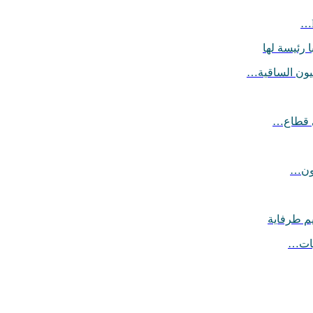
 رئيسة لها
يون الساقية…
ي قطاع…
يون…
يم طرفاية
ليات…