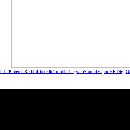
Print
Pinterest
ReddIt
Linkedin
Tumblr
Telegram
StumbleUpon
VK
Digg
O