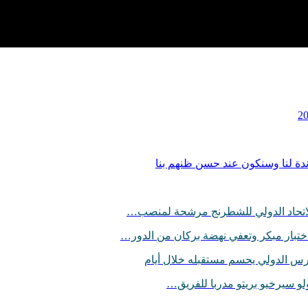
ندة لنا وسنكون عند حسن ظنهم بنا
 الاتحاد الدولي للشطرنج مرشحة لمنصب…
ختبار مبكر وتعفي نهضة بركان من الدور…
حارس الدولي يحسم مستقبله خلال أيام
ولو سيرخيو بريتو مدربا للفريق…