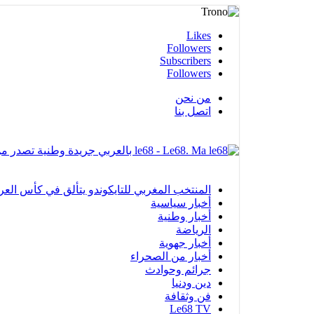
Likes
Followers
Subscribers
Followers
من نحن
اتصل بنا
le68 - Le68. Ma بالعربي جريدة وطنية تصدر من مدينة العيون
المنتخب المغربي للتايكوندو يتألق في كأس العرب بالفجيرة ويحرز 12 ميدا
أخبار سياسية
أخبار وطنية
الرياضة
أخبار جهوية
أخبار من الصحراء
جرائم وحوادث
دين ودنيا
فن وثقافة
Le68 TV