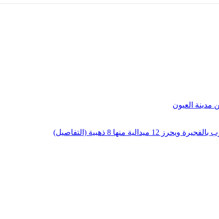
لية منها 8 ذهبية (التفاصيل)