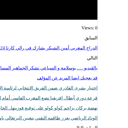
Views: 0
السابق
الدراج المغربي أمين الشيكر يشارك في رالي كارتا 2024
التالي
بالڤيديو …. بوسلامة و السباعي نشكر الجماهير المسا
قد يعجبك ايضا
المزيد عن المؤلف
اختيار بشرى القادري ضمن الفريق الانتخابي لرئاسة
قرعة دوري أبطال إفريقيا تضع المغرب الفاسي أمام ا
نهضة بركان يزاحم كولو كولو على توقيع فوزينها.. ال
الوداد الرياضي يعزز طاقمه التقني بتعيين البرتغالي با
السابق
التالي