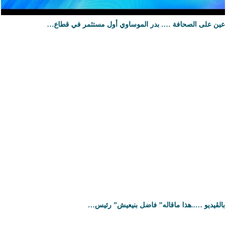
عين على الصحافة …. بدر الموساوي أول مستثمر في قطاع…
بالڤيديو …..هذا ماقاله” فاضل بنيعيش” رئيس…