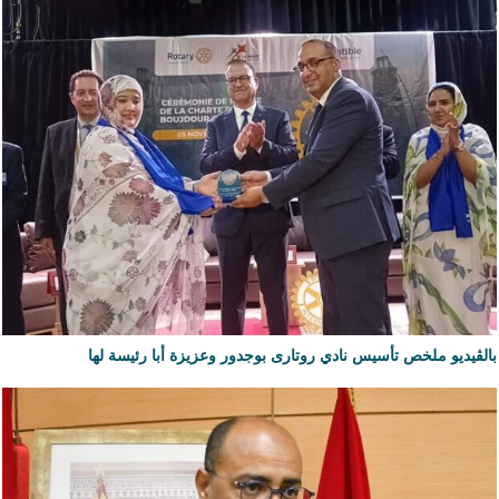
بالڨيديو ملخص تأسيس نادي روتارى بوجدور وعزيزة أبا رئيسة لها