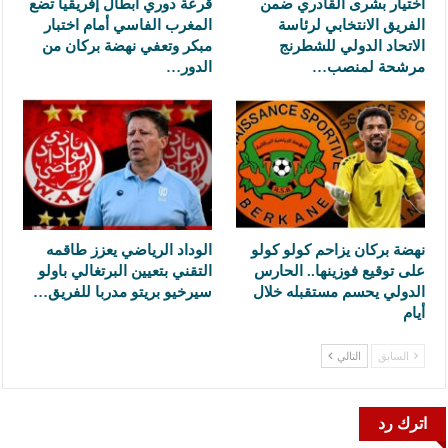
اختيار بشرى القادري ضمن
قرعة دوري أبطال إفريقيا تضع
الفريق الانتخابي لرئاسة
المغرب الفاسي أمام اختبار
الاتحاد الدولي للشطرنج
مبكر وتعفي نهضة بركان من
مرشحة لمنصب…
الدور…
نهضة بركان يزاحم كولو كولو
الوداد الرياضي يعزز طاقمه
على توقيع فوزينها.. الحارس
التقني بتعيين البرتغالي باولو
الدولي يحسم مستقبله خلال
سيرخيو بريتو مدربا للفريق…
أيام
السابق
التالي
اترك رد