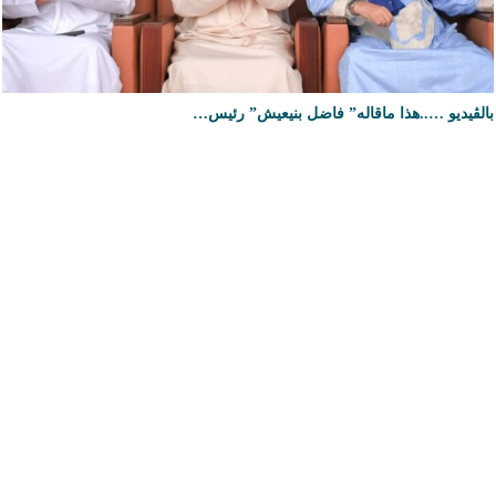
بالڤيديو …..هذا ماقاله” فاضل بنيعيش” رئيس…