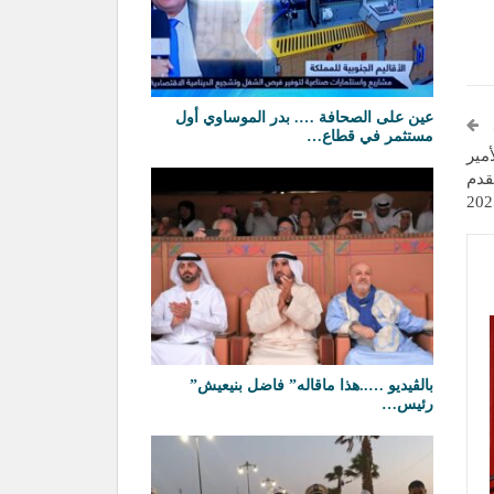
عين على الصحافة …. بدر الموساوي أول
مستثمر في قطاع…
مير
قدم
بالڤيديو …..هذا ماقاله” فاضل بنيعيش”
رئيس…