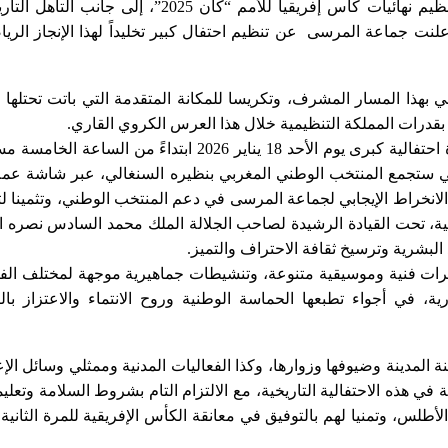
بمناسبة النجاح الباهر الذي حققه المغرب في تنظيم نهائيات كأس إفريقيا للأمم “كان 2025”، إلى جانب ا
أعلنت جماعة المرسى عن تنظيم احتفال كبير تخليداً لهذا الإنجاز الري
 بهذا المسار المشرف، وتكريسا للمكانة المتقدمة التي باتت تحتلها 
 بقدرات المملكة التنظيمية خلال هذا العرس الكروي القاري.
وأفادت الجماعة، في بلاغ لها، أنها ستنظم مبادرة احتفالية كبرى يوم الأحد 18 يناير 2026 ابتداءً من الساعة 
 التي ستجمع المنتخب الوطني المغربي بنظيره السنغالي، عبر شاشة عمل
الانخراط الإيجابي لجماعة المرسى في دعم المنتخب الوطني، وتثمينا لث
ربية، تحت القيادة الرشيدة لصاحب الجلالة الملك محمد السادس نصره ال
 البشرية وترسيخ ثقافة الاحتراف والتميز.
قرات فنية وموسيقية متنوعة، وتنشيطات جماهيرية موجهة لمختلف الف
 في أجواء تطبعها الحماسة الوطنية وروح الانتماء والاعتزاز بالر
لمدينة وضيوفها وزوارها، وكذا الفعاليات المدنية وممثلي وسائل الإع
في هذه الاحتفالية التاريخية، مع الالتزام التام بشروط السلامة وتعلي
الأطلس، وتمنيا لهم بالتوفيق في معانقة الكأس الإفريقية للمرة الثانية