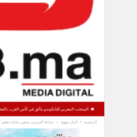
المنتخب المغربي للتايكوندو يتألق في كأس العرب بالفجيرة ويحرز 12 ميدالية منها 8 ذ
الرئيسية
أخبار جهوية
جماعة المرسى تحتفي بنجاح تنظيم “كان 2025” وتؤازر أسود الأطلس في نهائي ك