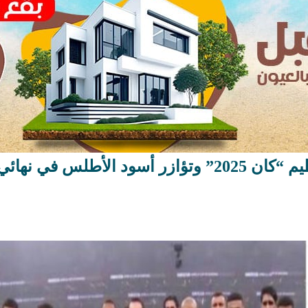
جماعة المرسى تحتفي بنجاح تنظيم “كان 2025” وتؤازر أسود الأطلس في نهائ