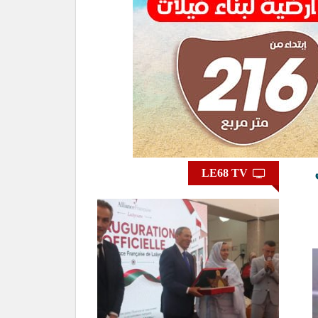
ي
LE68 TV