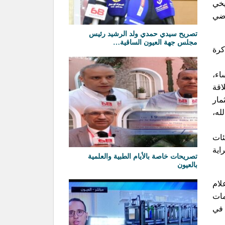
لتأهل التاريخي
اضي
تصريح سيدي حمدي ولد الرشيد رئيس
مجلس جهة العيون الساقية…
كرة
الخامسة مساء،
اقة
مار
له،
ئات
اية
تصريحات خاصة بالأيام الطبية والعلمية
بالعيون
لام
مات
 في