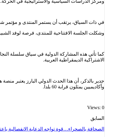
ومركز الدراسات السياسية والاستراتيجية في الحركة.
في ذات السياق، يرتقب أن يستمر المنتدى و مؤتمر شبكة “مينا لاتينا” إلى 25 سبتمبر 2025، وذلك بهدف تعزيز التعاون والحوار 
وشكلت الجلسة الافتتاحية للمنتدى، فرصة لوفد الشبي
كما تأتي هذه المشاركة الدولية في سياق سلسلة النجا
الاشتراكية الديمقراطية العربية.
جدير بالذكر، أن هذا الحدث الدولي البارز يعتبر منصة ه
وأكاديميين يمثلون قرابة 60 بلدا.
Views: 0
السابق
الصحافة بالصحراء…قوة تواجه الدعاية الانفصالية باعت