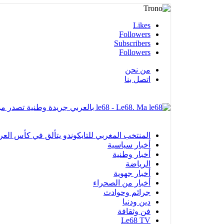
Likes
Followers
Subscribers
Followers
من نحن
اتصل بنا
le68 - Le68. Ma بالعربي جريدة وطنية تصدر من مدينة العيون
المنتخب المغربي للتايكوندو يتألق في كأس العرب بالفجيرة ويحرز 12 ميدا
أخبار سياسية
أخبار وطنية
الرياضة
أخبار جهوية
أخبار من الصحراء
جرائم وحوادث
دين ودنيا
فن وثقافة
Le68 TV