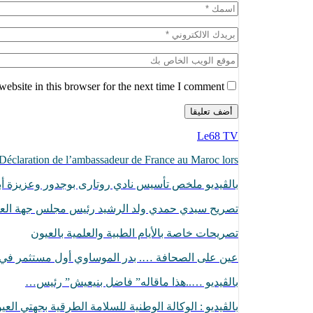
ebsite in this browser for the next time I comment.
Le68 TV
Déclaration de l’ambassadeur de France au Maroc lors…
بالڨيديو ملخص تأسيس نادي روتارى بوجدور وعزيزة أبا
تصريح سيدي حمدي ولد الرشيد رئيس مجلس جهة الع
تصريحات خاصة بالأيام الطبية والعلمية بالعيون
عين على الصحافة …. بدر الموساوي أول مستثمر ف
بالڤيديو …..هذا ماقاله” فاضل بنيعيش” رئيس…
بالڤيديو : الوكالة الوطنية للسلامة الطرقية بجهتي الع