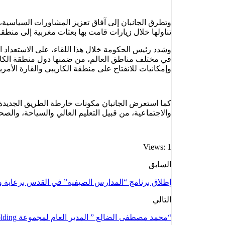
تناولها خلال زيارات قامت بها بعثات مغربية إلى منطقة
وشدد رئيس الحكومة خلال هذا اللقاء، على الاستعداد ال
في مختلف مناطق العالم، من ضمنها دول منطقة الكاريب
وإمكانيات للانفتاح على منطقة الكاريبي والقارة الأمر
والاجتماعية، من قبيل التعليم العالي والسياحة، والصح
Views: 1
السابق
إطلاق برنامج “المدارس الصيفية” في القدس برعاية 
التالي
“محمد مصطفى الضالع ” المدير العام لمجموعة Yawgi holding يثمن الإعتراف الإسرائيلي بمغربية الصحراء ويشجب بشدة المساس بالوحدة الترابية