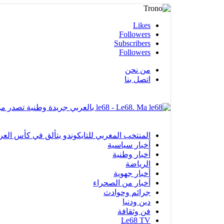
Likes
Followers
Subscribers
Followers
من نحن
اتصل بنا
le68 - Le68. Ma بالعربي جريدة وطنية تصدر من مدينة العيون
المنتخب المغربي للتايكوندو يتألق في كأس العرب بالفجيرة ويحرز 12 ميدا
أخبار سياسية
أخبار وطنية
الرياضة
أخبار جهوية
أخبار من الصحراء
جرائم وحوادث
دين ودنيا
فن وثقافة
Le68 TV