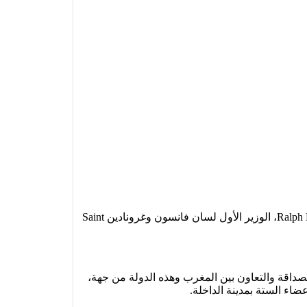
استقبل رئيس الحكومة عزيز أخنوش، صباح يوم الخميس 20 يوليوز 2023 بالرباط، رالف إيفيراد كونسالفس Ralph Everad Gonsalves، الوزير الأول لسان فانسون وغرونادين Saint
صداقة والتعاون بين المغرب وهذه الدولة من جهة،