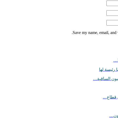
Save my name, email, and w
 رئيسة لها
يون الساقية…
ي قطاع…
يون…