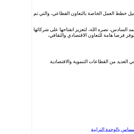
تعزيز المشاورات السياسية، في إطار مذكرة التفاهم الموقعة بين البلدين في مارس 2015، وكذا تفعيل خطط العمل الخاصة بالتعاون القطاعي، والتي تم
مد السادس، نصره الله، لتعزيز انفتاحها على شركائها
فر فرصا هامة للتعاون الاقتصادي والثقافي،
 التي تضم برامج للتعاون والدعم التقني في العديد من القطاعات التنموية والاقتصادية