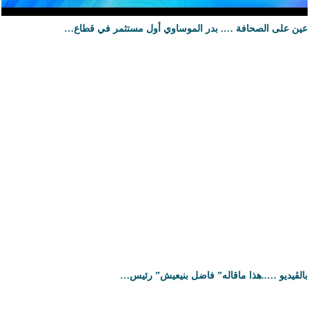
عين على الصحافة …. بدر الموساوي أول مستثمر في قطاع…
بالڤيديو …..هذا ماقاله” فاضل بنيعيش” رئيس…