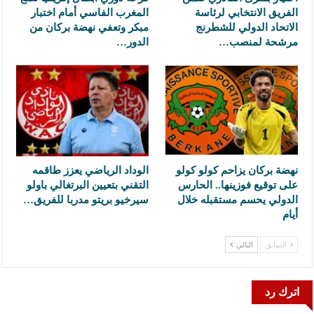
الفريق الانتخابي لرئاسة
المغرب الفاسي أمام اختبار
الاتحاد الدولي للشطرنج
مبكر وتعفي نهضة بركان من
مرشحة لمنصب…
الدور…
نهضة بركان يزاحم كولو كولو
الوداد الرياضي يعزز طاقمه
على توقيع فوزينها.. الحارس
التقني بتعيين البرتغالي باولو
الدولي يحسم مستقبله خلال
سيرخيو بريتو مدربا للفريق…
أيام
السابق
التالي
اترك رد