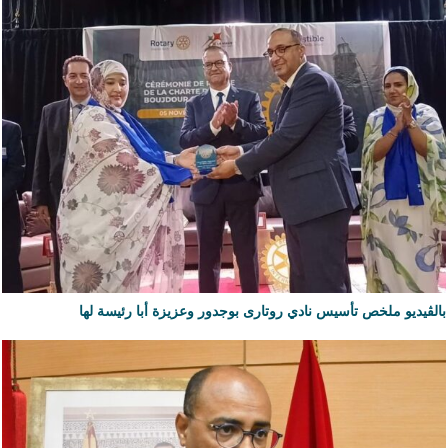
بالڨيديو ملخص تأسيس نادي روتارى بوجدور وعزيزة أبا رئيسة لها