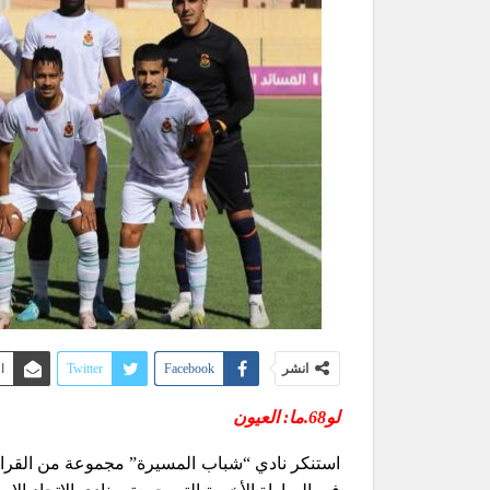
انشر
Facebook
Twitter
ا
لو68.ما: العيون
استنكر نادي “شباب المسيرة” مجموعة من القرا