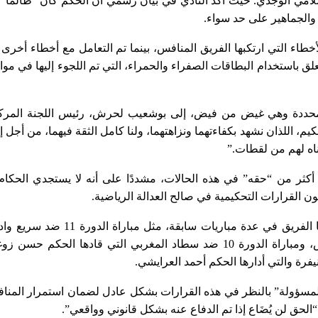
لإسلامي الوجدي. حيث أكد النادي في بيان رسمي أن الحكم كان “ظالمًا”
ق والجماهير على حد سواء.
طاء التي ارتكبها الفريق المنافس، بينما تم التعامل مع أخطاء أخرى
باستخدام البطاقات الصفراء والحمراء، التي تم اللجوء إليها في مو
محددة وهي غيض من فيض، إلى بوشعيب لحرش، رئيس اللجنة المرك
م، اللذان نشهد بكفاءتهما ونزاهتهما، ولنا كامل الثقة فيهما، من أجل إث
ناه لهم من لقطات.”
 أكثر من “حقه” في هذه الحالات، مشددًا على أنه لا يستجدي الحكام
ن القرارات التحكيمية في صالح العدالة الرياضية.
وتطرق البلاغ أيضًا إلى التجاوزات التي تعرض لها الفريق في عدة مباريات سابقة، مثل مباراة 
والتي أدارها الحكم سليم لعرج من عصبة سوس، ومباراة الدورة 10 ضد سطاد المغربي التي قادها الحكم حسن
 المسؤولة” بالنظر في هذه القرارات بشكل عادل لضمان استمرار المنا
“الحق لن يُضَاع إذا تم الدفاع عنه بشكل قانوني وواقعي”.