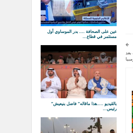
عين على الصحافة …. بدر الموساوي أول
مستثمر في قطاع…
بعد
بيا
بالڤيديو …..هذا ماقاله” فاضل بنيعيش”
رئيس…