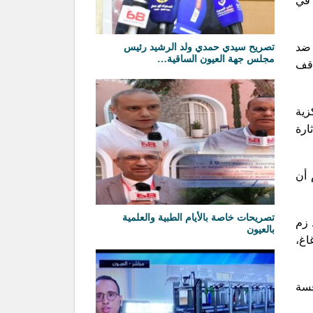
 في
 ضد
تصريح سيدي حمدي ولد الرشيد رئيس
مجلس جهة العيون الساقية…
اقف
زية
ارة
 أن
تصريحات خاصة بالأيام الطبية والعلمية
الدورة 11 ضد سريع واد زم
بالعيون
 زوغاغ،
فسة