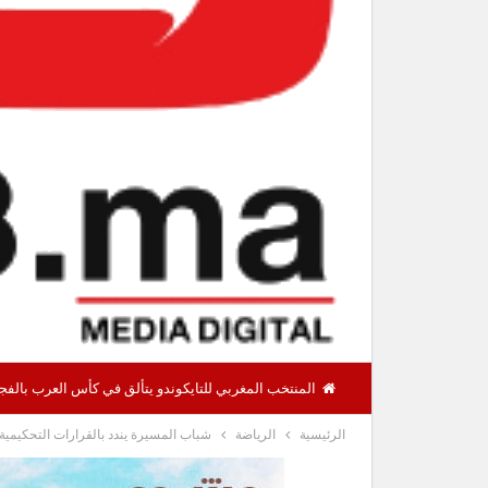
المنتخب المغربي للتايكوندو يتألق في كأس العرب بالفجيرة ويحرز 12 ميدالية منها 8 ذ
الرئيسية
الرياضة
شباب المسيرة يندد بالقرارات التحكيمية 