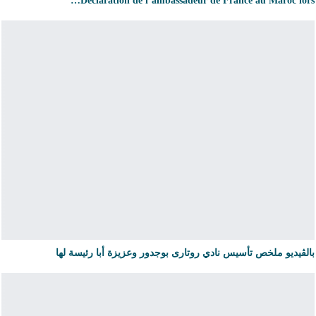
Déclaration de l’ambassadeur de France au Maroc lors…
بالڨيديو ملخص تأسيس نادي روتارى بوجدور وعزيزة أبا رئيسة لها