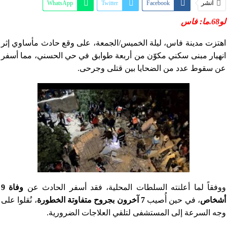
انشر
Facebook
Twitter
WhatsApp
لو68.ما: فاس
البريد الإلكتروني
Print
Pinterest
Telegram
Tumblr
Linkedin
ReddIt
اهتزت مدينة فاس، ليلة الخميس/الجمعة، على وقع حادث مأساوي إثر
انهيار مبنى سكني مكوّن من أربعة طوابق في حي الحسني، مما أسفر
OK.ru
Digg
VK
StumbleUpon
عن سقوط عدد من الضحايا بين قتلى وجرحى.
ووفقاً لما أعلنته السلطات المحلية، فقد أسفر الحادث عن
وفاة 9
أشخاص
، في حين أُصيب
7 آخرون بجروح متفاوتة الخطورة
، نُقلوا على
وجه السرعة إلى المستشفى لتلقي العلاجات الضرورية.