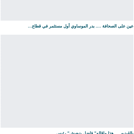
عين على الصحافة …. بدر الموساوي أول مستثمر في قطاع…
بالڤيديو …..هذا ماقاله” فاضل بنيعيش” رئيس…