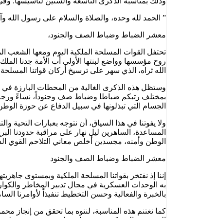
وذلك بمناسبة الذكرى التاسعة والستين لتأسيسها. وفي 
” الحمد لله وحده، والصلاة والسلام على رسول الله وآ
معشر الضباط وضباط الصف والجنود،
تحتفل القوات المسلحة الملكية اليوم ومعها الشعب ال
روح مؤسسها وواضع لبنتها الأولى أب الأمة جدنا الملك
الله ثراه، الذي سهر على ترسيخ أركان قواتنا المسلحة وت
وستظل هذه الذكرى الغالية من المحطات البارزة في تار
بمختلف رتبكم ضباطا وضباط صف وجنوداً، نساءً ورجالاً
الجسام التي تبذلونها في سبيل الدفاع عن حوزة الوطن 
ولا يفوتنا في هذا السياق، أن نتوجه بعبارات التحية و
المساعدة، الساهرين ليل نهار على مراقبة حدودنا البر
الوطن وأمنه، مجسدين أخلص معاني التلاحم القوي الذي
معشر الضباط وضباط الصف والجنود
إننا إذ نفتخر بقواتنا المسلحة الملكية وبمستوى جاهزيت
به الوحدات العسكرية في مجال تدبير المخاطر والكوارث
بالخبرة والفعالية وحسن التخطيط تنفيذاً لأوامرنا السام
كما نغتنم هذه المناسبة، لننوه بما تحقق من إنجاز محم