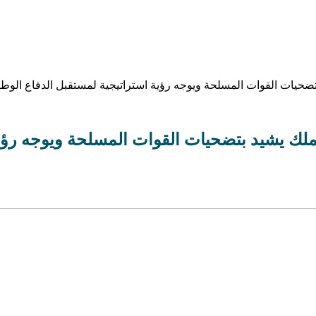
سها.. جلالة الملك يشيد بتضحيات القوات المسلحة ويوج