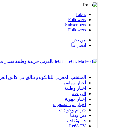
Likes
Followers
Subscribers
Followers
من نحن
اتصل بنا
le68 - Le68. Ma بالعربي جريدة وطنية تصدر من مدينة العيون
المنتخب المغربي للتايكوندو يتألق في كأس العرب بالفجيرة ويحرز 12 ميدا
أخبار سياسية
أخبار وطنية
الرياضة
أخبار جهوية
أخبار من الصحراء
جرائم وحوادث
دين ودنيا
فن وثقافة
Le68 TV