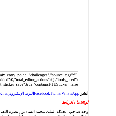
remix_entry_point":"challenges","source_tags":
ded":0,"total_editor_actions":{},"tools_used":
st_sticker_save":true,"containsFTESticker":false}
انشر
WhatsApp
Twitter
Facebook
البريد الإلكتروني
K.ru
لو68.ما : الرباط
وجه صاحب الجلالة الملك محمد السادس، نصره الله، القا