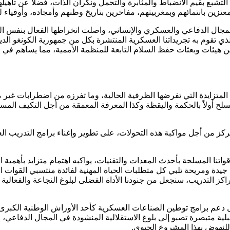
التشبع بقيم الانضباط والمثابرة والتحمل ونكران الذات، فضلا عن تأه
ن بانتمائهم وبمغربيتهم، مفاخرين بتاريخ وطنهم وأمجاده، وأوفياء لم
المجال الدفاعي والعسكري والإنساني، واصلت انخراطها الفعال بنفس ا
الذي تقوم به تجريداتنا العسكرية المنتشرة بكل من جمهورية الكونغو ال
هيئات وبعثات حفظ السلام التابعة للمنظمة الأممية، مما يساهم في ا
المتزايدة التي تفرضها الظرفية الحالية، وما تفرزه من اضطرابات غير م
سلح أولاً بالحكمة واليقظة وكذا المعرفة المعمقة من أجل التكيف المست
مركز من أجل مواكبة هذه التحولات، على تطوير وإغناء برامج التدريب ال
تنا المسلحة بأحدث المعدات والتقنيات، يواكبه اهتمام متزايد بأهمية 
يدة ومريحة تلبي كل متطلبات الحياة المهنية لفائدة منتسبي القوات ا
اكز التدريب، سنجعل من جنودنا الأداة الفضلى لبلوغ النجاعة والفعالية
عم برامج توطين الصناعات العسكرية كأحد الأوراش الوطنية الكبرى ا
ية متبصرة تصبو إلى بلوغ الاستقلالية المنشودة في المجال الدفاعي،
للنهوض بهذا المشروع الحيوي.