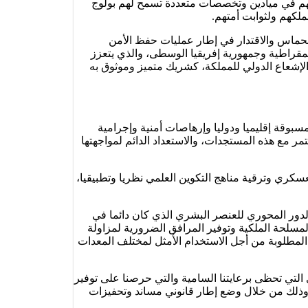
يلهم في ميادين وتخصصات متعددة تسمح لهم بولوج
لكهم ولثوابت أمتهم.
لحماس والاقتدار في إطار عمليات حفظ الأمن
ديمقراطية وجمهورية إفريقيا الوسطى، والذي يتعزز
لإشعاع الدولي للمملكة، كشريك متميز وموثوق به
سبوقة إقليميا ودوليا وإرهاصات أمنية وإجرامية
مر مع هذه المستجدات، والاستعداد الدائم لمواجهتها
عسكري وترقية مناهج التكوين العلمي نظريا وتطبيقيا،
الدور المحوري للعنصر البشري الذي كان دائما في
لمسلحة الملكية وتوفير المرافق الضرورية لمزاولة
 المطلوبة من أجل الاستخدام الأمثل لمختلف المعدات
لتي تحظى برعايتنا السامية والتي حرصنا على توفير
 وذلك من خلال وضع إطار قانوني مساند وتحفيزات