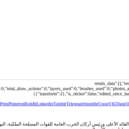
{"remix_data":[],"
:0,"total_draw_actions":0,"layers_used":0,"brushes_used":0,"photos_ad
{"transform":2},"is_sticker":false,"edited_since_la
Print
Pinterest
ReddIt
Linkedin
Tumblr
Telegram
StumbleUpon
VK
Digg
O
ئد الأعلى ورئيس أركان الحرب العامة للقوات المسلحة الملكية، اليوم 