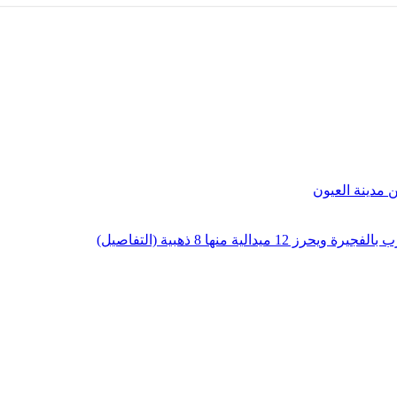
لية منها 8 ذهبية (التفاصيل)