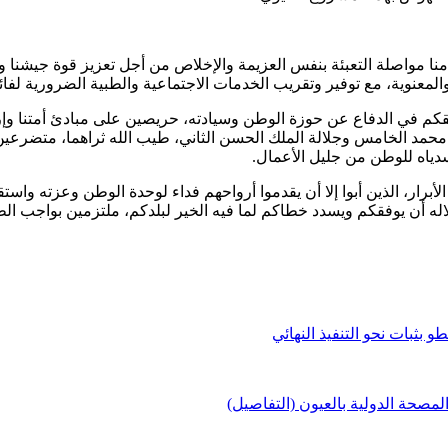
ا مواصلة التعبئة بنفس العزيمة والإخلاص من أجل تعزيز قوة جيشنا و
المعنوية، مع توفير وتقريب الخدمات الاجتماعية والطبية الضرورية لفائ
تقكم في الدفاع عن حوزة الوطن وسيادته، حريصين على مبادئ أمتنا وإر
 محمد الخامس وجلالة الملك الحسن الثاني، طيب الله ثراهما، متضرعي
سدياه للوطن من جليل الأعمال.
أبرار، الذين أبوا إلا أن يقدموا أرواحهم فداء لوحدة الوطن وعزته واستق
ه أن يوفقكم ويسدد خطاكم لما فيه الخير لبلدكم، ملتزمين بواجب الطاع
 بثبات نحو التنفيذ النهائي
لمصحة الدولية بالعيون (التفاصيل)