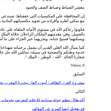
معشر الضباط وضباط الصف والجنود
إن المحافظة على المكتسبات التي حققناها، تستدعي من
مع تمكين أطره وأفراده من تجويد مكتسباتهم المادية و
فكونوا رعاكم الله في مستوى الأمانة الملقاة على عا
بالجميل، وفي مقدمتهم الملكان الراحلان جلالة الملك
ويسكنهما فسيح جناته، ويجزيهما خير الجزاء على ما أ
كما نسأل الله العلي القدير أن يشمل برحماته شهداءنا ال
خدمة وطنكم والتضحية في سبيله، سائلين الله جل جلال
شعارنا الخالد : الله – الوطن – الملك “.
Views: 0
السابق
مشروع القرن الطاقي: أنبوب الغاز نيجيريا-المغرب يخطو
التالي
أكديطال تنظم جولة ميدانية للإعلام للتعريف بخدمات ا
قد يعجبك ايضا
المزيد عن المؤلف