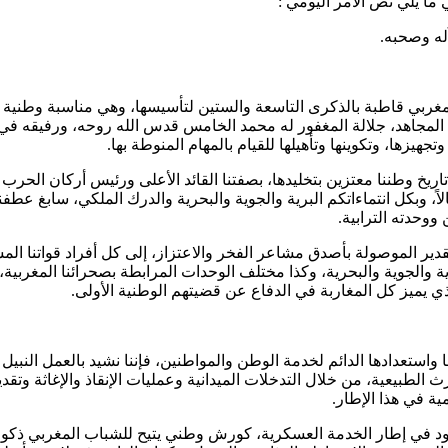
ما يلي نص الأمر اليومي :
له وصحبه.
مغربي قاطبة بالذكرى التاسعة والستين لتأسيسها، وهي مناسبة وطنية م
 المجاهد، جلالة المغفور له محمد الخامس قدس الله روحه، ورفيقه في ا
جهيزها، وتكوينها وتأهيلها للقيام بالمهام المنوطة بها.
يخ وطننا معتزين بتخليدها، بصفتنا القائد الأعلى ورئيس أركان الحرب 
، وبكل انتماءاتكم البرية والجوية والبحرية والدرك الملكي، سابغ عطف
ووحدته الترابية.
التقدير الموصولة بأصدق مشاعر الفخر والاعتزاز، إلى كل أفراد قواتنا ا
ية والجوية والبحرية، وكذا مختلف الوحدات المرابطة بصحرائنا المغربي
 يميز كل المغاربة في الدفاع عن قضيتهم الوطنية الأولى.
ها واستعدادها الدائم لخدمة الوطن والمواطنين، فإننا نشيد بالعمل النب
 الطبيعية، من خلال التدخلات الميدانية وعمليات الإنقاذ والإغاثة وتق
ية في هذا الإطار.
ود في إطار الخدمة العسكرية، كورش وطني يتيح للشباب المغربي ذكوراً 