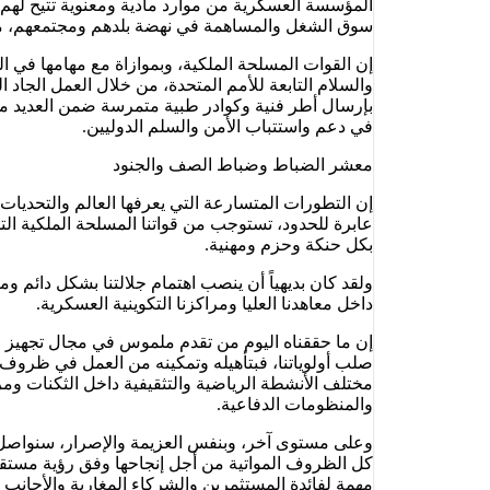
المؤسسة العسكرية من موارد مادية ومعنوية تتيح لهم 
سوق الشغل والمساهمة في نهضة بلدهم ومجتمعهم، معتزي
إن القوات المسلحة الملكية، وبموازاة مع مهامها في 
والسلام التابعة للأمم المتحدة، من خلال العمل الجاد 
بإرسال أطر فنية وكوادر طبية متمرسة ضمن العديد من 
في دعم واستتباب الأمن والسلم الدوليين.
معشر الضباط وضباط الصف والجنود
إن التطورات المتسارعة التي يعرفها العالم والتحديات 
عابرة للحدود، تستوجب من قواتنا المسلحة الملكية الت
بكل حنكة وحزم ومهنية.
ولقد كان بديهياً أن ينصب اهتمام جلالتنا بشكل دائم و
داخل معاهدنا العليا ومراكزنا التكوينية العسكرية.
إن ما حققناه اليوم من تقدم ملموس في مجال تجهيز قوا
صلب أولوياتنا، فبتأهيله وتمكينه من العمل في ظروف ج
مختلف الأنشطة الرياضية والتثقيفية داخل الثكنات ومر
والمنظومات الدفاعية.
وعلى مستوى آخر، وبنفس العزيمة والإصرار، سنواصل د
كل الظروف المواتية من أجل إنجاحها وفق رؤية مستقبل
مهمة لفائدة المستثمرين والشركاء المغاربة والأجانب 