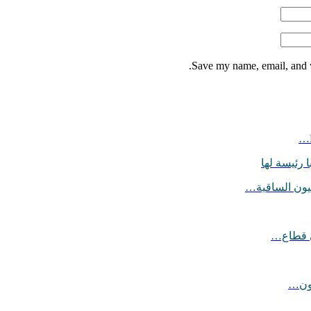
Save my name, email, and w
 رئيسة لها
يون الساقية…
ي قطاع…
يون…