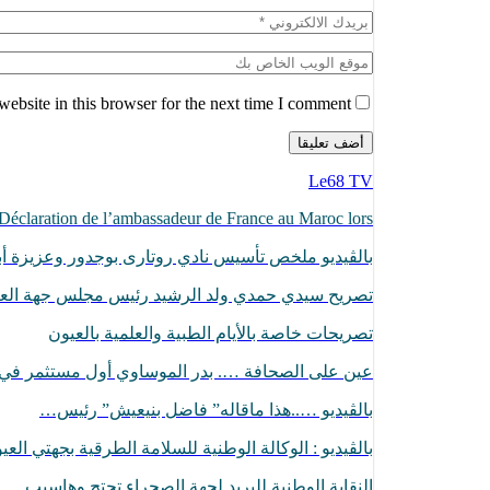
ebsite in this browser for the next time I comment.
Le68 TV
Déclaration de l’ambassadeur de France au Maroc lors…
بالڨيديو ملخص تأسيس نادي روتارى بوجدور وعزيزة أبا
تصريح سيدي حمدي ولد الرشيد رئيس مجلس جهة الع
تصريحات خاصة بالأيام الطبية والعلمية بالعيون
عين على الصحافة …. بدر الموساوي أول مستثمر ف
بالڤيديو …..هذا ماقاله” فاضل بنيعيش” رئيس…
بالڤيديو : الوكالة الوطنية للسلامة الطرقية بجهتي الع
النقابة الوطنية للبريد لجهة الصحراء تحتج وهاسبب