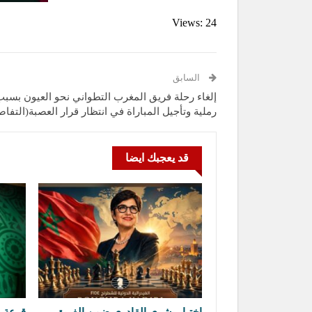
Views: 24
السابق
إلغاء رحلة فريق المغرب التطواني نحو العيون بسب
رملية وتأجيل المباراة في انتظار قرار العصبة(التفاص
قد يعجبك ايضا
اختيار بشرى القادري ضمن الفريق
قرعة د