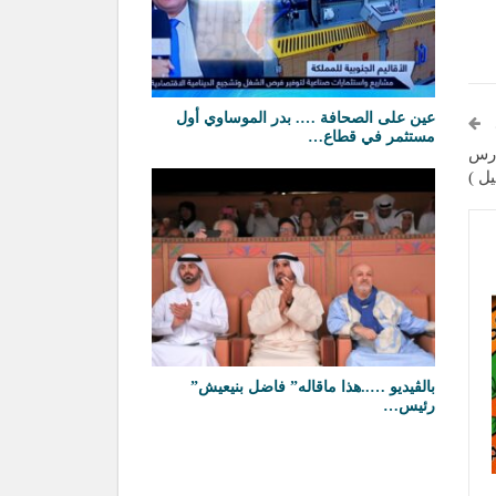
عين على الصحافة …. بدر الموساوي أول
مستثمر في قطاع…
ارس
بالڤيديو …..هذا ماقاله” فاضل بنيعيش”
رئيس…