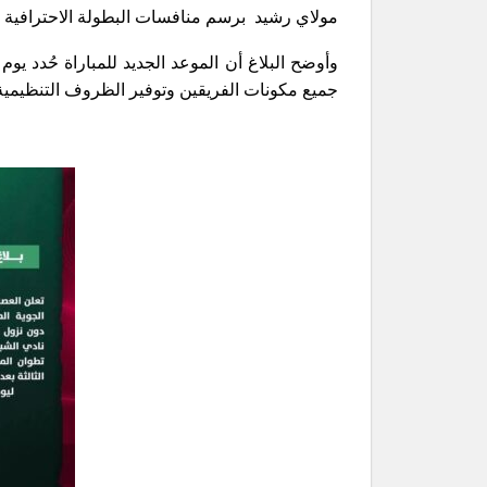
مولاي رشيد برسم منافسات البطولة الاحترافية 2 إنوي، قبل أن تفرض التقلبات الجوية نفسها وتربك برمجة اللقاء.
جميع مكونات الفريقين وتوفير الظروف التنظيمية وا