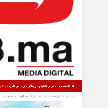
المنتخب المغربي للتايكوندو يتألق في كأس العرب بالفجيرة ويحرز 12 ميدالية منها 8 ذ
الرئيسية
الرياضة
في بلاغا لها العصبة الوطنية الاحترافية تأجيل مب