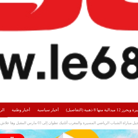
هبية (التفاصيل)
أخبار سياسية
أخبار وطنية
الر
اراة الشباب الرياضي المسيرة والمغرب أتلتيك تطوان إلى 03 مارس المقبل وها علاش