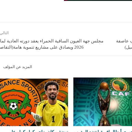
التالي
ب عاصفة
مجلس جهة العيون الساقية الحمراء يعقد دورته العادية لم
يل)
2026 ويصادق على مشاريع تنموية هامة(التفاصيل )
المزيد عن المؤلف
وري أبطال إفريقيا تضع المغرب
نهضة بركان يزاحم كولو كولو على