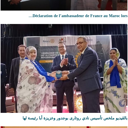
Déclaration de l’ambassadeur de France au Maroc lors…
بالڨيديو ملخص تأسيس نادي روتارى بوجدور وعزيزة أبا رئيسة لها