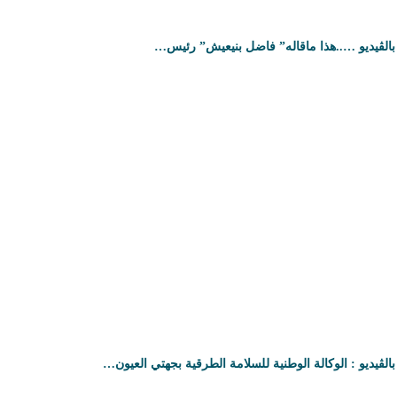
بالڤيديو …..هذا ماقاله” فاضل بنيعيش” رئيس…
بالڤيديو : الوكالة الوطنية للسلامة الطرقية بجهتي العيون…