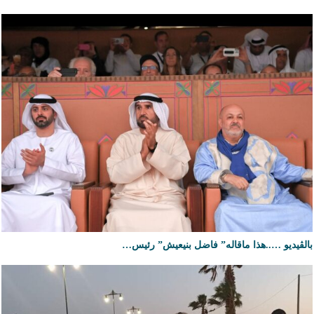
بالڤيديو …..هذا ماقاله” فاضل بنيعيش” رئيس…