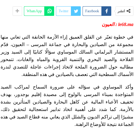
انشر
Facebook
Twitter
WhatsApp
le68.ma : العيون
في خطوة تعبّر عن القلق العميق إزاء الأزمة الخانقة التي تعاني منها
مجموعة من الصيادين والبحارة في جماعة المرسى – العيون، قدّم
المستشار البرلماني السالك الموساوي سؤالًا كتابيًا إلى السيد وزير
الفلاحة والصيد البحري والتنمية القروية والمياه والغابات. تتمحور
مطالبه حول الضرورة الملحة لاتخاذ إجراءات عاجلة للتصدي لندرة
الأسماك السطحية التي تعصف بالصيادين في هذه المنطقة.
وأكد الموساوي في سؤاله على ضرورة السماح لمراكب الصيد
المتواجدة بميناء المرسى بالولوج إلى مصيدة إقليم بوجدور، بهدف
تخفيف الأعباء المالية عن كاهل البحارة والصيادين المتأثرين بشدة
بالأزمة. كما شدد على أهمية اتخاذ تدابير استعجالية لتحقيق ذلك،
مشيرًا إلى تراكم الديون والشلل الذي يعاني منه قطاع الصيد في هذه
الجماعة نتيجة للأوضاع الراهنة.