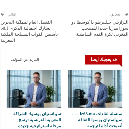
السابق
التالي
البرازيلي جيلبيرطو دا كوسطا دو
القنصل العام لمملكة البحرين
سوزا مدربا جديدا للمنتخب
يشارك احتفالية الذكرى ل68
المغربي لكرة القدم الشاطئية
تأسيس القوات المسلحة الملكية
المغربية
قد يعجبك ايضا
المزيد عن المؤلف
سلسلة لقاءات le68.ma ……
سيباستيان بوسوا: الشراكة
سيباستيان بوسوا الثقافة
المغربية الفرنسية ترسخ
أصبحت أداة لترجمة
مرحلة استراتيجية جديدة