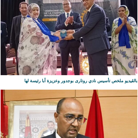
بالڨيديو ملخص تأسيس نادي روتارى بوجدور وعزيزة أبا رئيسة لها