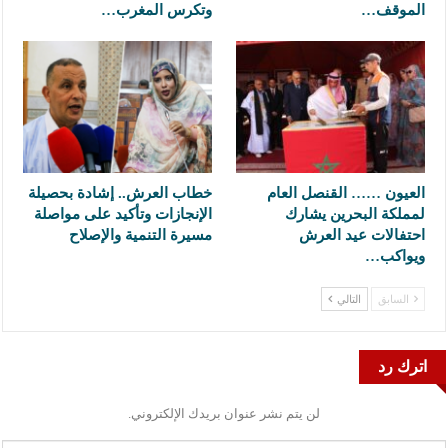
الموقف…
وتكرس المغرب…
العيون …… القنصل العام
خطاب العرش.. إشادة بحصيلة
لمملكة البحرين يشارك
الإنجازات وتأكيد على مواصلة
احتفالات عيد العرش
مسيرة التنمية والإصلاح
ويواكب…
السابق
التالي
اترك رد
لن يتم نشر عنوان بريدك الإلكتروني.