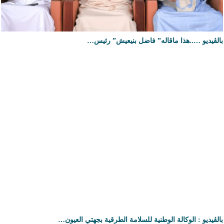
بالڤيديو …..هذا ماقاله” فاضل بنيعيش” رئيس…
بالڤيديو : الوكالة الوطنية للسلامة الطرقية بجهتي العيون…