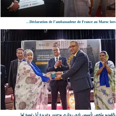
Déclaration de l’ambassadeur de France au Maroc lors…
بالڨيديو ملخص تأسيس نادي روتارى بوجدور وعزيزة أبا رئيسة لها