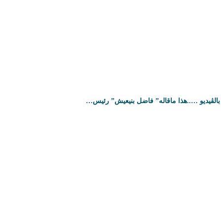
بالڤيديو …..هذا ماقاله” فاضل بنيعيش” رئيس…