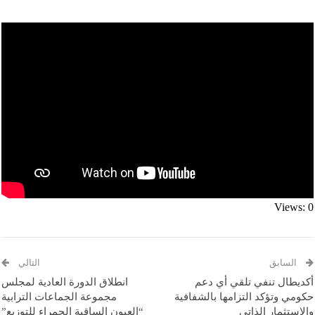
Views: 0
السابق
التالي
أكديطال تنفي تلقي أي دعم
انطلاق الدورة العادية لمجلس
حكومي وتؤكد التزامها بالشفافية
مجموعة الجماعات الترابية
والاستثمار الذاتي
“العيون الساقية الحمراء للتوزيع”