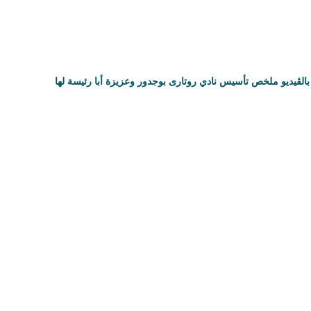
بالڨيديو ملخص تأسيس نادي روتارى بوجدور وعزيزة أبا رئيسة لها