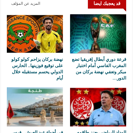
قد يعجبك ايضا
المزيد عن المؤلف
قرعة دوري أبطال إفريقيا تضع
نهضة بركان يزاحم كولو كولو
المغرب الفاسي أمام اختبار
على توقيع فوزينها.. الحارس
مبكر وتعفي نهضة بركان من
الدولي يحسم مستقبله خلال
الدور…
أيام
الوداد الرياضي يعزز طاقمه
في أجواء عيد العرش.. فرس