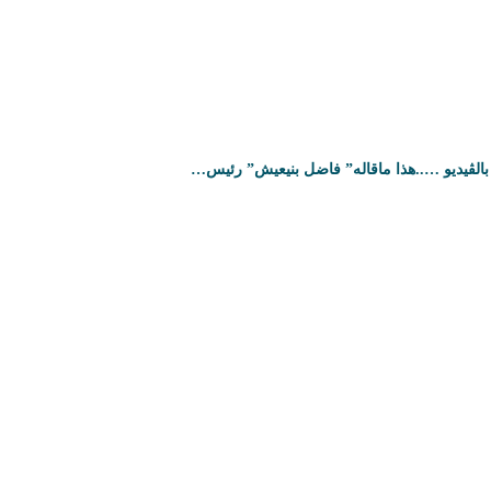
بالڤيديو …..هذا ماقاله” فاضل بنيعيش” رئيس…