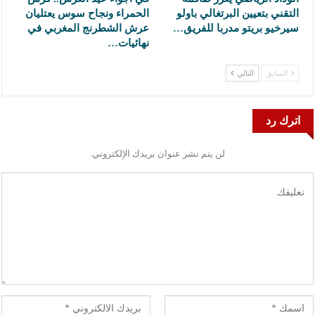
التقني بتعيين البرتغالي باولو
الحمراء ونجاح سوس يعتليان
سيرخيو بريتو مدربا للفريق…
عرش الشطرنج المغربي في
نهائيات…
السابق
التالي
اترك رد
لن يتم نشر عنوان بريدك الإلكتروني.