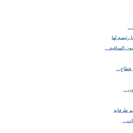
 رئيسة لها
يون الساقية…
ي قطاع…
يون…
يم طرفاية
ليات…