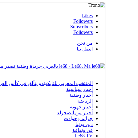
Likes
Followers
Subscribers
Followers
من نحن
اتصل بنا
le68 - Le68. Ma بالعربي جريدة وطنية تصدر من مدينة العيون
المنتخب المغربي للتايكوندو يتألق في كأس العرب بالفجيرة ويحرز 12 ميدا
أخبار سياسية
أخبار وطنية
الرياضة
أخبار جهوية
أخبار من الصحراء
جرائم وحوادث
دين ودنيا
فن وثقافة
Le68 TV