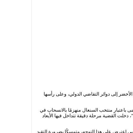
الأخضر إلى دوائر التقاضي الدولي، وعلى رأسها
لصادر عن لجنة الاستئناف التابعة للاتحاد الإفريقي لكرة القدم بتاريخ 17 مارس 2026، والذي قضى باعتبار منتخب السنغال منهزمًا بالانسحاب في
ى “الطاس”، دخلت القضية مرحلة دقيقة تتداخل فيها الأبعاد
ي اعترض على هذا التوجه، متمسكًا بضرورة التقيد