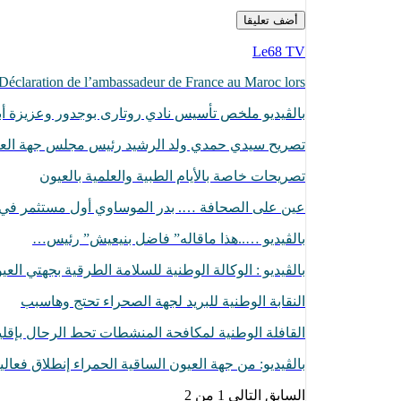
Le68 TV
Déclaration de l’ambassadeur de France au Maroc lors…
بالڨيديو ملخص تأسيس نادي روتارى بوجدور وعزيزة أبا
تصريح سيدي حمدي ولد الرشيد رئيس مجلس جهة الع
تصريحات خاصة بالأيام الطبية والعلمية بالعيون
عين على الصحافة …. بدر الموساوي أول مستثمر ف
بالڤيديو …..هذا ماقاله” فاضل بنيعيش” رئيس…
بالڤيديو : الوكالة الوطنية للسلامة الطرقية بجهتي الع
النقابة الوطنية للبريد لجهة الصحراء تحتج وهاسبب
القافلة الوطنية لمكافحة المنشطات تحط الرحال بإقل
بالڤيديو: من جهة العيون الساقية الحمراء إنطلاق فعا
السابق
التالي
1 من 2