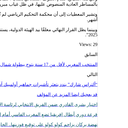
بالمساطر العادية المنصوص عليها، في ظل غياب مبرر
وتشير المعطيات إلى أن محكمة التحكيم الرياضي لم تُحد
أشهر.
وبينما يظل القرار النهائي معلقًا بيد الهيئة الدولية،
2025”.
Views: 29
السابق
المنتخب المغربي لأقل من 17 سنة يتوج ببطولة شمال إفريقيا بعد فوزه على ليبيا 3-1( التفاصيل)
التالي
“ألتراس شارك” يندد بتعثر تأشيرات جماهير أولمبيك آ
قد يعجبك ايضا
المزيد عن المؤلف
اختيار بشرى القادري ضمن الفريق الانتخابي لرئاسة
قرعة دوري أبطال إفريقيا تضع المغرب الفاسي أمام ا
نهضة بركان يزاحم كولو كولو على توقيع فوزينها.. ال