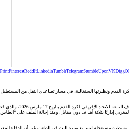
Print
Pinterest
ReddIt
Linkedin
Tumblr
Telegram
StumbleUpon
VK
Digg
O
ة لكرة القدم ونظيرتها السنغالية، في مسار تصاعدي انتقل من المستطيل 
ويأتي هذا التطور عقب القرار ا
ع تثبيت فوز المنتخب المغربي إداريًا بثلاثة أهداف دون مقابل. ومنذ إحالة الملف عل
 مسطرة مستعجلة لتسريع وتيرة البت في الطعن، غير أن الدفاع المغرب