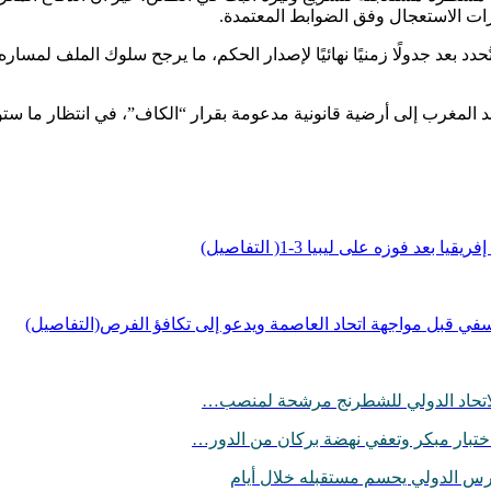
ات الاستعجال وفق الضوابط المعتمدة.
د بعد جدولًا زمنيًا نهائيًا لإصدار الحكم، ما يرجح سلوك الملف لمساره
 يستند المغرب إلى أرضية قانونية مدعومة بقرار “الكاف”، في انتظار ما س
سفي قبل مواجهة اتحاد العاصمة ويدعو إلى تكافؤ الفرص(التفاصيل)
 الاتحاد الدولي للشطرنج مرشحة لمنصب…
ختبار مبكر وتعفي نهضة بركان من الدور…
حارس الدولي يحسم مستقبله خلال أيام