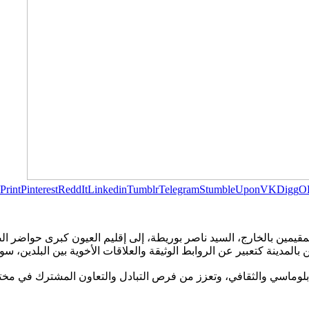
Print
Pinterest
ReddIt
Linkedin
Tumblr
Telegram
StumbleUpon
VK
Digg
O
لمقيمين بالخارج، السيد ناصر بوريطة، إلى إقليم العيون كبرى حواضر ال
بالمدينة كتعبير عن الروابط الوثيقة والعلاقات الأخوية بين البلدين، 
الدبلوماسي والثقافي، وتعزز من فرص التبادل والتعاون المشترك في مختل