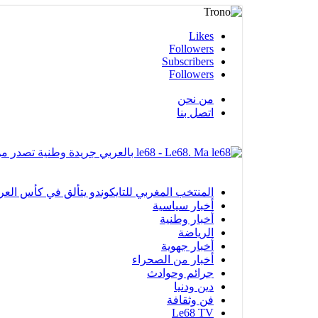
Likes
Followers
Subscribers
Followers
من نحن
اتصل بنا
le68 - Le68. Ma بالعربي جريدة وطنية تصدر من مدينة العيون
المنتخب المغربي للتايكوندو يتألق في كأس العرب بالفجيرة ويحرز 12 ميدا
أخبار سياسية
أخبار وطنية
الرياضة
أخبار جهوية
أخبار من الصحراء
جرائم وحوادث
دين ودنيا
فن وثقافة
Le68 TV