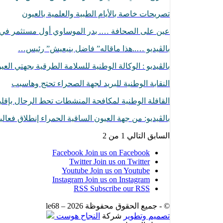
تصريحات خاصة بالأيام الطبية والعلمية بالعيون
عين على الصحافة …. بدر الموساوي أول مستثمر ف
بالڤيديو …..هذا ماقاله” فاضل بنيعيش” رئيس…
بالڤيديو : الوكالة الوطنية للسلامة الطرقية بجهتي الع
النقابة الوطنية للبريد لجهة الصحراء تحتج وهاسبب
القافلة الوطنية لمكافحة المنشطات تحط الرحال بإقل
بالڤيديو: من جهة العيون الساقية الحمراء إنطلاق فعا
السابق
التالي
1 من 2
Facebook
Join us on Facebook
Twitter
Join us on Twitter
Youtube
Join us on Youtube
Instagram
Join us on Instagram
RSS
Subscribe our RSS
© - جميع الحقوق محفوظة le68 – 2026
تصميم وتطوير
شركة
النجاح هوست