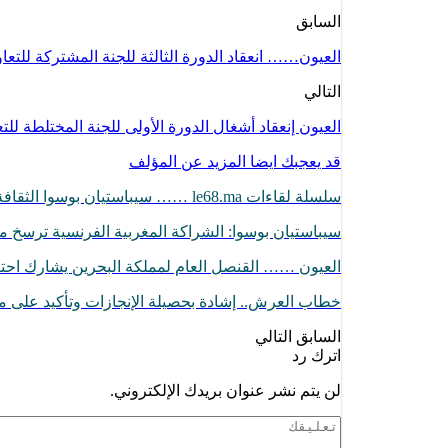
السابق
العيون…… انعقاد الدورة الثالثة للجنة المشتركة للتعا
التالي
العيون إنعقاد أشغال الدورة الأولى للجنة المختلطة لل
قد يعجبك ايضا
المزيد عن المؤلف
سلسلة لقاءات le68.ma …… سيباستيان بوسوا الثقافة أصبحت أداة لترجمة الموقف…
سيباستيان بوسوا: الشراكة المغربية الفرنسية ترسخ
العيون …… القنصل العام لمملكة البحرين يشارك اح
خطاب العرش.. إشادة بحصيلة الإنجازات وتأكيد على مو
السابق
التالي
اترك رد
لن يتم نشر عنوان بريدك الإلكتروني.