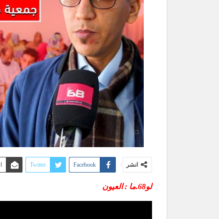
انشر
Facebook
Twitter
ا
لو68.ما : العيون