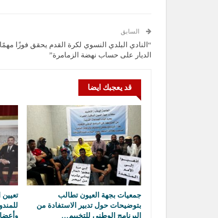
السابق
“النادي البلدي النسوي لكرة القدم يحقق فوزًا مهمًا
الديار على حساب نهضة الزمامرة”
قد يعجبك ايضا
جمعيات بجهة العيون تطالب
تعيين ا
بتوضيحات حول تدبير الاستفادة من
للمندو
البرنامج الوطني للتخييم…
وأعضا