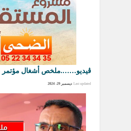
ڨيديو…….ملخص أشغال مؤتمر جمع
Last updated
ديسمبر 29- 2024