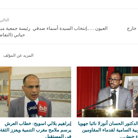
التالي
 خارج
العيون …..إنتخاب السيدة أسماء صدقي رئيسة جمعية مبا
حياتي (التفاص
المزيد عن المؤلف
لدكتور الحسان أنوزلا نائبا جهويا
إبراهيم بلالي اسويح: خطاب العرش
بية السامية لقدماء المقاومين
يرسم ملامح مغرب التنمية ويعزز الثقة
ء جيش…
في المستقبل