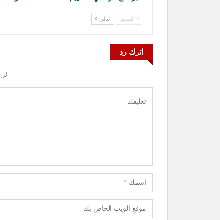
السابق
التالي
اترك رد
لن 