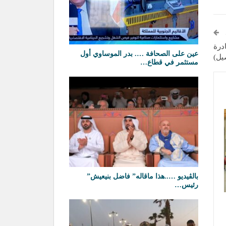
درة
عين على الصحافة …. بدر الموساوي أول
يل)
مستثمر في قطاع…
بالڤيديو …..هذا ماقاله” فاضل بنيعيش”
رئيس…