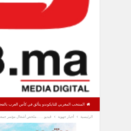
المنتخب المغربي للتايكوندو يتألق في كأس العرب بالفجيرة ويحرز 12 ميدالية منها 8 ذ
الرئيسية
أخبار جهوية
ڨيديو…….ملخص أشغال مؤتمر جمعية 