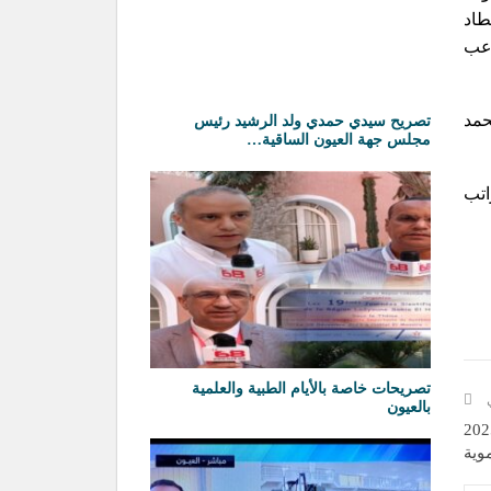
طاد
اعب
حمد
تصريح سيدي حمدي ولد الرشيد رئيس
مجلس جهة العيون الساقية…
اتب
تصريحات خاصة بالأيام الطبية والعلمية
ي
بالعيون
لمرسى يعقد دورته العادية لشهر فبراير 2025
وية