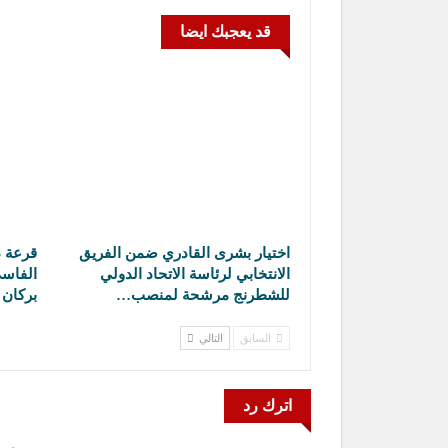
قد يعجبك ايضا
اختيار بشرى القادري ضمن الفريق
قرعة د
الانتخابي لرئاسة الاتحاد الدولي
الفاسي
للشطرنج مرشحة لمنصب…
بركان 
السابق
التالي
اترك رد