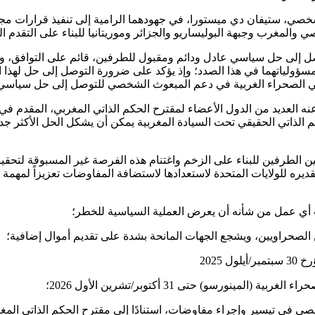
شخصي، ستيفان دي ميستورا، في جهودهما الرامية إلى تنفيذ قرارات مجل
المغرب وجبهة البوليساريو والجزائر وموريتانيا للبناء على التقدم ا
توصل إلى حل سياسي عادل ودائم ومقبول للطرفين، قائم على التوافق، و
سؤولياتهما في هذا الصدد؛ وإذ يؤكد على ضرورة التوصل إلى حل لهذا ا
فتاء في الصحراء الغربية في دعم المبعوث الشخصي للتوصل إلى حل سياس
كم الذاتي الحقيقي تحت السيادة المغربية يمكن أن يشكل الحل الأكثر 
ن الطرفين للبناء على الزخم واغتنام هذه الفرصة غير المسبوقة لتحقي
يره للولايات المتحدة لاستعدادها لاستضافة المفاوضات تعزيزاً لمه
مينورسو) حتى 31 أكتوبر/تشرين الأول 2026؛
صي في تيسير وإجراء مفاوضات، استنادًا إلى مقترح الحكم الذاتي الم