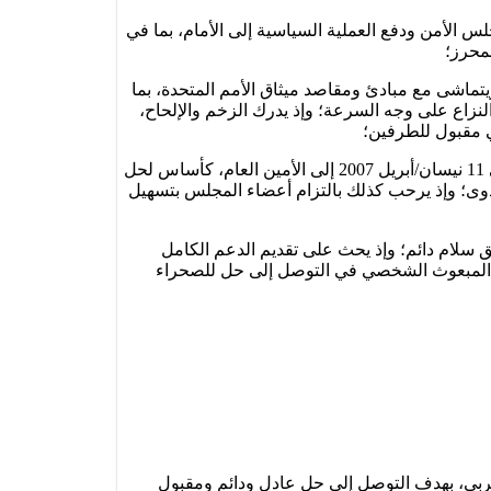
س الأمن ودفع العملية السياسية إلى الأمام، بما في
لمحرز؛
يتماشى مع مبادئ ومقاصد ميثاق الأمم المتحدة، بما
لنزاع على وجه السرعة؛ وإذ يدرك الزخم والإلحاح،
ي مقبول للطرفين؛
4- وإذ يحيط علماً في هذا السياق بالدعم الذي أعربت عنه العديد من الدول الأعضاء لمقترح الحكم الذاتي المغربي، المقدم في 11 نيسان/أبريل 2007 إلى الأمين العام، كأساس لحل
جدوى؛ وإذ يرحب كذلك بالتزام أعضاء المجلس بتسهيل
ق سلام دائم؛ وإذ يحث على تقديم الدعم الكامل
مة المبعوث الشخصي في التوصل إلى حل للصحراء
غربي، بهدف التوصل إلى حل عادل ودائم ومقبول