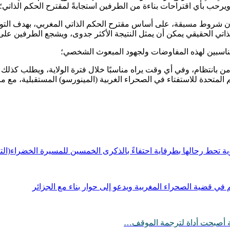
ويرحب بأي اقتراحات بناءة من الطرفين استجابةً لمقترح الحكم الذاتي؛
ون شروط مسبقة، على أساس مقترح الحكم الذاتي المغربي، بهدف الت
ذاتي الحقيقي يمكن أن يمثل النتيجة الأكثر جدوى، ويشجع الطرفين على
لمناسبين لهذه المفاوضات ولجهود المبعوث الشخصي؛
ن بانتظام، وفي أي وقت يراه مناسبًا خلال فترة الولاية، ويطلب كذلك
مم المتحدة للاستفتاء في الصحراء الغربية (المينورسو) المستقبلية، مع م
وية تحط رحالها بطرفاية احتفاءً بالذكرى الخمسين للمسيرة الخضراء(الت
ي قضية الصحراء المغربية ويدعو إلى حوار بناء مع الجزائر