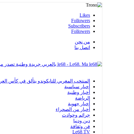
Likes
Followers
Subscribers
Followers
من نحن
اتصل بنا
le68 - Le68. Ma بالعربي جريدة وطنية تصدر من مدينة العيون
المنتخب المغربي للتايكوندو يتألق في كأس العرب بالفجيرة ويحرز 12 ميدا
أخبار سياسية
أخبار وطنية
الرياضة
أخبار جهوية
أخبار من الصحراء
جرائم وحوادث
دين ودنيا
فن وثقافة
Le68 TV