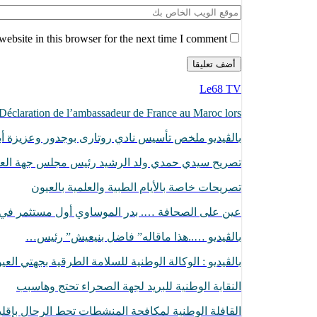
ebsite in this browser for the next time I comment.
Le68 TV
Déclaration de l’ambassadeur de France au Maroc lors…
بالڨيديو ملخص تأسيس نادي روتارى بوجدور وعزيزة أبا
تصريح سيدي حمدي ولد الرشيد رئيس مجلس جهة الع
تصريحات خاصة بالأيام الطبية والعلمية بالعيون
عين على الصحافة …. بدر الموساوي أول مستثمر ف
بالڤيديو …..هذا ماقاله” فاضل بنيعيش” رئيس…
بالڤيديو : الوكالة الوطنية للسلامة الطرقية بجهتي الع
النقابة الوطنية للبريد لجهة الصحراء تحتج وهاسبب
القافلة الوطنية لمكافحة المنشطات تحط الرحال بإقل