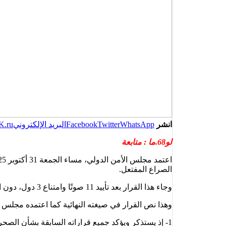
انشر
WhatsApp
Twitter
Facebook
البريد الإلكتروني
K.ru
لو68.ما : متابعة
الصراع المفتعل.
وجاء هذا القرار بعد تأييد 11 صوتًا وامتناع 3 دول، دون اعتراض من أي دولة دائمة العضوية، فيما لم تشارك الجزائر في عملية التصويت.
وهذا نص القرار في صيغته النهائية كما اعتمده مجلس الأمن ال
1- إذ يستذكر ويؤكد جميع قراراته السابقة بشأن الصحراء الغربية؛