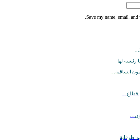
Save my name, email, and w
 رئيسة لها
يون الساقية…
ي قطاع…
يون…
يم طرفاية