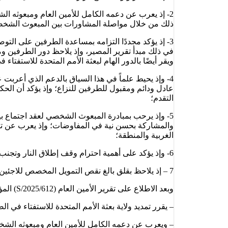
2- إذ يعرب عن دعمه الكامل للأمين العام ومبعوثه ال
ذلك من خلال مواصلة المشاورات بين المبعوث الشخصي و
3- إذ يؤكد مجددًا التزامه بمساعدة الطرفين على ال
في ذلك مبدأ تقرير المصير، وإذ يلاحظ دور الطرفين وم
ويقر أيضًا بالدور الهام لبعثة الأمم المتحدة للاست
عادل ودائم ومقبول للطرفين للنزاع؛ وإذ يؤكد أن الح
التقدم؛
5- وإذ يرحب بمبادرة المبعوث الشخصي لعقد اجتماع بي
والمشاركة بحسن نية في المفاوضات؛ وإذ يعرب عن تقد
الغربية والمنطقة؛
6- وإذ يؤكد على أهمية احترام وقف إطلاق النار وتجنب أي عمل من شأنه أن يعرض العملية السياسية للخطر؛
7 – إذ يلاحظ بقلق بالغ نقص التمويل المخصص للاجئين الصحراويين، ويشجع الجهات المانحة بشدة على تقديم أموال إضافية؛
وبعد الاطلاع على تقرير الأمين العام (S/2025/612) المؤرخ 30 سبتمبر/أيلول 2025
– يقرر تمديد ولاية بعثة الأمم المتحدة للاستفتاء في الصحراء الغربية (ال
– ويعرب عن دعمه الكامل للأمين العام ومبعوثه الشخ