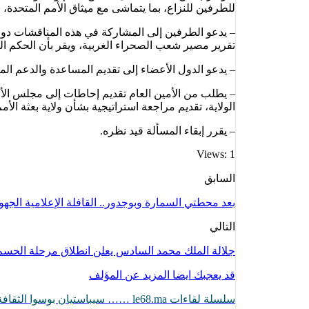
للطرفين للنزاع، بما يتماشى مع ميثاق الأمم المتحدة، 
– يدعو الطرفين إلى المشاركة في هذه المناقشات د
تقرير مصير شعب الصحراء الغربية، ويقر بأن الحكم ال
– يدعو الدول الأعضاء إلى تقديم المساعدة والدعم ا
– يطلب من الأمين العام تقديم إحاطات إلى مجلس الأم
الولاية، تقديم مراجعة استراتيجية بشأن ولاية بعثة الأ
– يقرر إبقاء المسألة قيد نظره.
Views: 1
السابق
بعد محطتي السمارة وبوجدور.. القافلة الإعلامية الجه
التالي
جلالة الملك محمد السادس يعلن انطلاق مرحلة الحسم ف
قد يعجبك ايضا
المزيد عن المؤلف
سلسلة لقاءات le68.ma …… سيباستيان بوسوا الثقافة أصبحت أداة لترجمة الموقف…